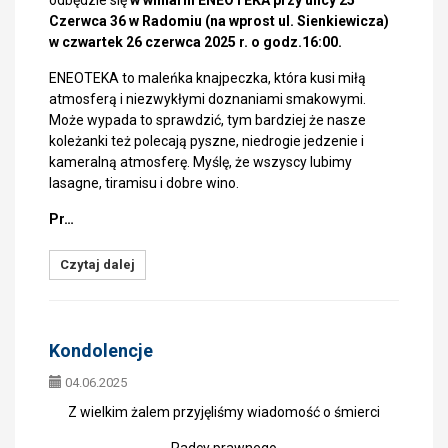
odbędzie się
w winiarni ENEOTEKA przy ulicy 25
Czerwca 36 w Radomiu (na wprost ul. Sienkiewicza)
w czwartek 26 czerwca 2025 r. o godz.16:00.
ENEOTEKA to maleńka knajpeczka, która kusi miłą
atmosferą i niezwykłymi doznaniami smakowymi.
Może wypada to sprawdzić, tym bardziej że nasze
koleżanki też polecają pyszne, niedrogie jedzenie i
kameralną atmosferę. Myślę, że wszyscy lubimy
lasagne, tiramisu i dobre wino.
Pr…
Czytaj dalej
Kondolencje
04.06.2025
Z wielkim żalem przyjęliśmy wiadomość o śmierci