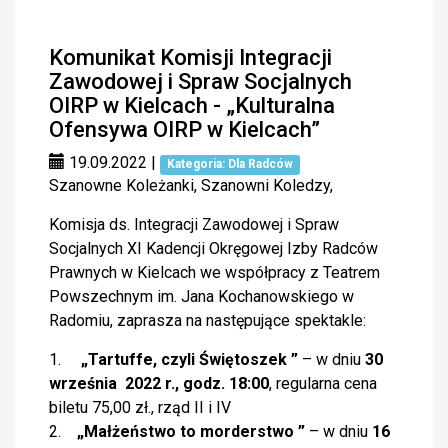
Komunikat Komisji Integracji
Zawodowej i Spraw Socjalnych
OIRP w Kielcach - „Kulturalna
Ofensywa OIRP w Kielcach”
19.09.2022
|
Kategoria: Dla Radców
Szanowne Koleżanki, Szanowni Koledzy,
Komisja ds. Integracji Zawodowej i Spraw
Socjalnych XI Kadencji Okręgowej Izby Radców
Prawnych w Kielcach we współpracy z Teatrem
Powszechnym im. Jana Kochanowskiego w
Radomiu, zaprasza na następujące spektakle:
1.
„Tartuffe, czyli Świętoszek ”
– w dniu
30
września 2022 r., godz. 18:00
, regularna cena
biletu 75,00 zł., rząd II i IV
2.
„Małżeństwo to morderstwo ”
– w dniu
16