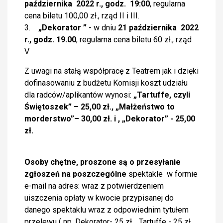
października 2022 r., godz. 19:00
, regularna
cena biletu 100,00 zł., rząd II i III.
3.
„Dekorator ”
- w dniu
21 października 2022
r., godz. 19.00
, regularna cena biletu 60 zł., rząd
V
Z uwagi na stałą współpracę z Teatrem jak i dzięki
dofinasowaniu z budżetu Komisji koszt udziału
dla radców/aplikantów wynosi:
„Tartuffe, czyli
Świętoszek” – 25,00 zł., „Małżeństwo to
morderstwo”– 30,00 zł. i , „Dekorator” - 25,00
zł.
Osoby chętne, proszone są o przesyłanie
zgłoszeń na poszczegól
ne
spektakle w formie
e-mail na adres: wraz z potwierdzeniem
uiszczenia opłaty w kwocie przypisanej do
danego spektaklu wraz z odpowiednim tytułem
przelewu ( np. Dekorator- 25 zł. , Tartuffe - 25 zł.,