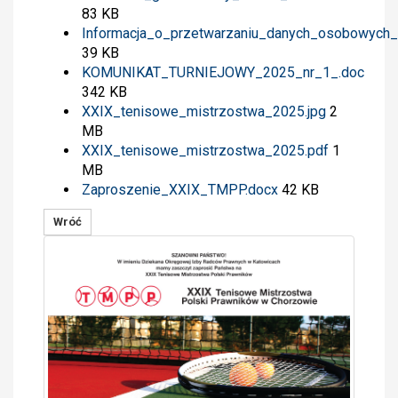
83 KB
Informacja_o_przetwarzaniu_danych_osobowyc
39 KB
KOMUNIKAT_TURNIEJOWY_2025_nr_1_.doc
342 KB
XXIX_tenisowe_mistrzostwa_2025.jpg
2
MB
XXIX_tenisowe_mistrzostwa_2025.pdf
1
MB
Zaproszenie_XXIX_TMPP.docx
42 KB
Wróć