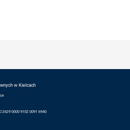
wnych w Kielcach
lce
 2629 0000 9102 0091 6940