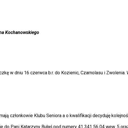
Jana Kochanowskiego
kę w dniu 16 czerwca b.r. do Kozienic, Czarnolasu i Zwolenia.
ą członkowie Klubu Seniora a o kwalifikacji decyduję kolejnoś
e do Pani Katarzyny Bułaś pod numery 41 341 56 04 wew. 5 oraz