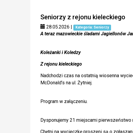
Seniorzy z rejonu kieleckiego
28.05.2026
|
Kategoria: Seniorzy
A teraz mazowieckie śladami Jagiellonów 
Koleżanki i Koledzy
Z rejonu kieleckiego
Nadchodzi czas na ostatnią wiosenna wyciecz
McDonald’s na ul. Żytniej.
Program w załączeniu.
Dysponujemy 21 miejscami pierwszeństwo maj
Chętni na wycieczkę proszeni są o zgłaszani