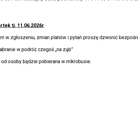
tek tj. 11.06.2026r
.
iem w zgłoszeniu, zmian planów i pytań proszę dzwonić bezpoś
zabranie w podróż czegoś „na ząb”
 od osoby będzie pobierana w mikrobusie.