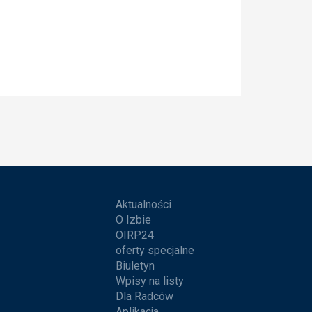
Aktualności
O Izbie
OIRP24
oferty specjalne
Biuletyn
Wpisy na listy
Dla Radców
Aplikacja