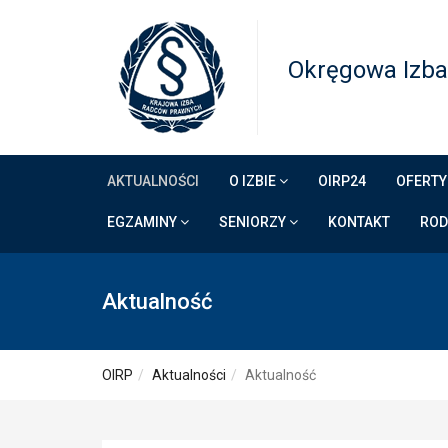
Okręgowa Izba
AKTUALNOŚCI
O IZBIE
OIRP24
OFERTY
EGZAMINY
SENIORZY
KONTAKT
RO
Aktualność
OIRP
Aktualności
Aktualność