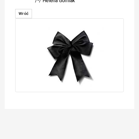
/-/ Helena Górniak
Wróć