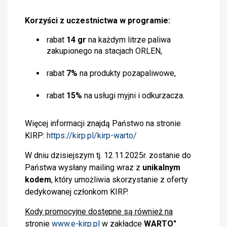
Korzyści z uczestnictwa w programie:
rabat
14 gr
na każdym litrze paliwa
zakupionego na stacjach ORLEN,
rabat
7%
na produkty pozapaliwowe,
rabat
15%
na usługi myjni i odkurzacza.
Więcej informacji znajdą Państwo na stronie
KIRP:
https://kirp.pl/kirp-warto/
W dniu dzisiejszym tj. 12.11.2025r. zostanie do
Państwa wysłany mailing wraz z
unikalnym
kodem
, który umożliwia skorzystanie z oferty
dedykowanej członkom KIRP.
Kody promocyjne dostępne są również na
stronie
www.e-kirp.pl
w zakładce
WARTO"