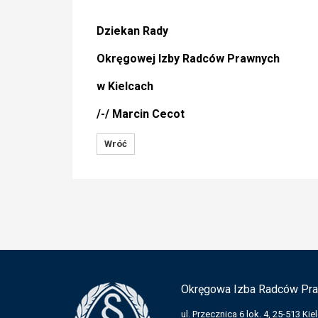
Dziekan Rady
Okręgowej Izby Radców Prawnych
w Kielcach
/-/ Marcin Cecot
Wróć
Okręgowa Izba Radców Pra
ul. Przecznica 6 lok. 4, 25-513 Kie