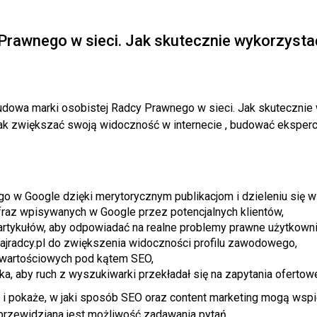
Prawnego w sieci. Jak skutecznie wykorzysta
dowa marki osobistej Radcy Prawnego w sieci. Jak skutecznie w
ak zwiększać swoją widoczność w internecie , budować eksperck
o w Google dzięki merytorycznym publikacjom i dzieleniu się 
raz wpisywanych w Google przez potencjalnych klientów,
 artykułów, aby odpowiadać na realne problemy prawne użytkown
kajradcy.pl do zwiększenia widoczności profilu zawodowego,
i wartościowych pod kątem SEO,
nika, aby ruch z wyszukiwarki przekładał się na zapytania ofertow
r i pokaże, w jaki sposób SEO oraz content marketing mogą wspi
 przewidziana jest możliwość zadawania pytań