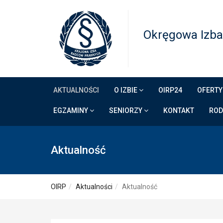
Okręgowa Izba
AKTUALNOŚCI
O IZBIE
OIRP24
OFERTY
EGZAMINY
SENIORZY
KONTAKT
RO
Aktualność
OIRP
Aktualności
Aktualność