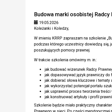
Budowa marki osobistej Radcy 
19.05.2026
Koleżanki i Koledzy,
W imieniu KRRP zapraszam na szkolenie „Bu
podczas którego uczestnicy dowiedzą się, j
poszukujących pomocy prawnej.
W trakcie szkolenia omówimy m. in.:
jak budować wizerunek Radcy Prawneg
jak dopasowywać język prawniczy do f
jak dobierać słowa kluczowe i tematy
jak wykorzystać potencjał portalu szu
jak usprawnić proces tworzenia treśc
jak konstruować artykuły i profil praw
Szkolenie będzie miało praktyczny charakte
Prawnego w sieci. Po części merytorycznej