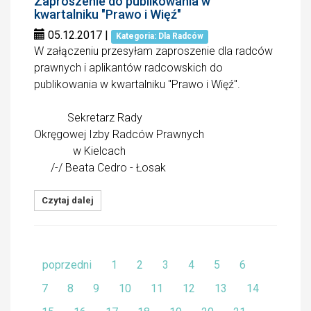
Zaproszenie do publikowania w
kwartalniku "Prawo i Więź"
05.12.2017
|
Kategoria: Dla Radców
W załączeniu przesyłam zaproszenie dla radców
prawnych i aplikantów radcowskich do
publikowania w kwartalniku "Prawo i Więź".
Sekretarz Rady
Okręgowej Izby Radców Prawnych
w Kielcach
/-/ Beata Cedro - Łosak
Czytaj dalej
poprzedni
1
2
3
4
5
6
7
8
9
10
11
12
13
14