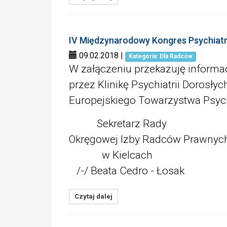
IV Międzynarodowy Kongres Psychiatr
09.02.2018
|
Kategoria: Dla Radców
W załączeniu przekazuję informa
przez Klinikę Psychiatrii Dorosł
Europejskiego Towarzystwa Psych
Sekretarz Rady
Okręgowej Izby Radców Prawnyc
w Kielcach
/-/ Beata Cedro - Łosak
Czytaj dalej