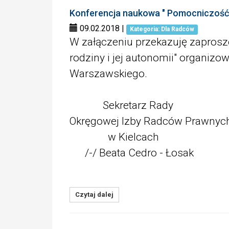
Konferencja naukowa " Pomocniczość 
09.02.2018
|
Kategoria: Dla Radców
W załączeniu przekazuję zaprosz
rodziny i jej autonomii" organiz
Warszawskiego.
Sekretarz Rady
Okręgowej Izby Radców Prawnyc
w Kielcach
/-/ Beata Cedro - Łosak
Czytaj dalej