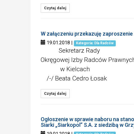
Czytaj dalej
W załączeniu przekazuję zaproszenie
19.01.2018
|
Kategoria: Dla Radców
Sekretarz Rady
Okręgowej Izby Radców Prawnyc
w Kielcach
/-/ Beata Cedro Łosak
Czytaj dalej
Ogłoszenie w sprawie naboru na stano
Siarki „Siarkopol” S.A. z siedzibą w Gr
19.01.2018
|