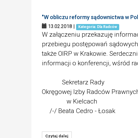
"W obliczu reformy sądownictwa w Po
13.02.2018
|
Kategoria: Dla Radców
W załączeniu przekazuję informa
przebiegu postępowań sądowych", 
także OIRP w Krakowie. Serdeczni
informacji o konferencji, wśród 
Sekretarz Rady
Okręgowej Izby Radców Prawnyc
w Kielcach
/-/ Beata Cedro - Łosak
Czytaj dalej