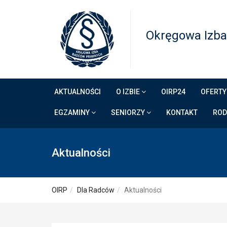
Okręgowa Izba
AKTUALNOŚCI
O IZBIE
OIRP24
OFERTY
EGZAMINY
SENIORZY
KONTAKT
RO
Aktualności
OIRP
Dla Radców
Aktualności