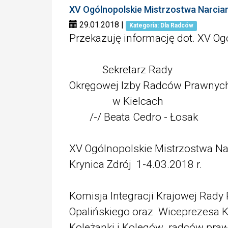
XV Ogólnopolskie Mistrzostwa Narcia
29.01.2018
|
Kategoria: Dla Radców
Przekazuję informację dot. XV O
Sekretarz Rady
Okręgowej Izby Radców Prawnyc
w Kielcach
/-/ Beata Cedro - Łosak
XV Ogólnopolskie Mistrzostwa N
Krynica Zdrój 1-4.03.2018 r.
Komisja Integracji Krajowej Ra
Opalińskiego oraz Wiceprezesa 
Koleżanki i Kolegów radców pra