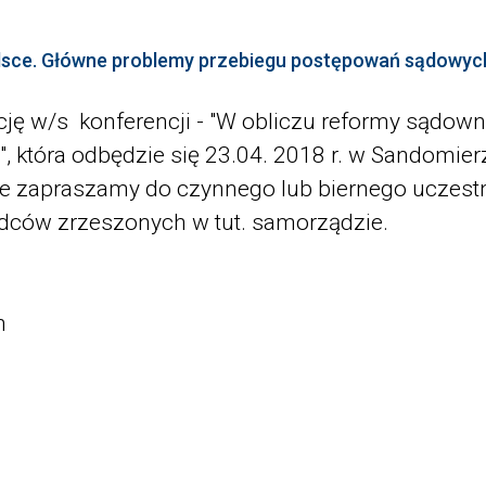
lsce. Główne problemy przebiegu postępowań sądowyc
cję w/s konferencji - "W obliczu reformy sądow
która odbędzie się 23.04. 2018 r. w Sandomierz
e zapraszamy do czynnego lub biernego uczestn
radców zrzeszonych w tut. samorządzie.
h