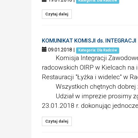
Kategoria: Dla Radców
Czytaj dalej
KOMUNIKAT KOMISJI ds. INTEGRACJI
09.01.2018
|
Kategoria: Dla Radców
Komisja Integracji Zawodowej i
radcowskich OIRP w Kielcach na i
Restauracji "Łyżka i widelec" w R
Wszystkich chętnych dobrej z
Udział w imprezie prosimy zgło
23.01.2018 r. dokonując jednocze
Czytaj dalej