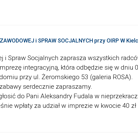
 ZAWODOWEJ i SPRAW SOCJALNYCH przy OIRP W Kiel
 Spraw Socjalnych zaprasza wszystkich radców
mprezę integracyjną, która odbędzie się w dniu 0
adomiu przy ul. Żeromskiego 53 (galeria ROSA).
abawy serdecznie zapraszamy.
sić do Pani Aleksandry Fudala w nieprzekracza
śnie wpłaty za udział w imprezie w kwocie 40 zł