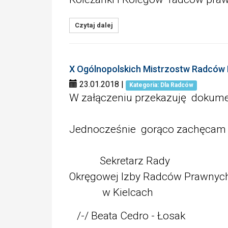
Czytaj dalej
X Ogólnopolskich Mistrzostw Radców 
23.01.2018
|
Kategoria: Dla Radców
W załączeniu przekazuję dokumen
Jednocześnie gorąco zachęcam d
Sekretarz Rady
Okręgowej Izby Radców Prawnyc
w Kielcach
/-/ Beata Cedro - Łosak