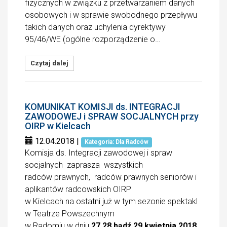
fizycznych w związku z przetwarzaniem danych
osobowych i w sprawie swobodnego przepływu
takich danych oraz uchylenia dyrektywy
95/46/WE (ogólne rozporządzenie o…
Czytaj dalej
KOMUNIKAT KOMISJI ds. INTEGRACJI
ZAWODOWEJ i SPRAW SOCJALNYCH przy
OIRP w Kielcach
12.04.2018
|
Kategoria: Dla Radców
Komisja ds. Integracji zawodowej i spraw
socjalnych zaprasza wszystkich
radców prawnych, radców prawnych seniorów i
aplikantów radcowskich OIRP
w Kielcach na ostatni już w tym sezonie spektakl
w Teatrze Powszechnym
w Radomiu w dniu
27,28 bądź 29 kwietnia 2018