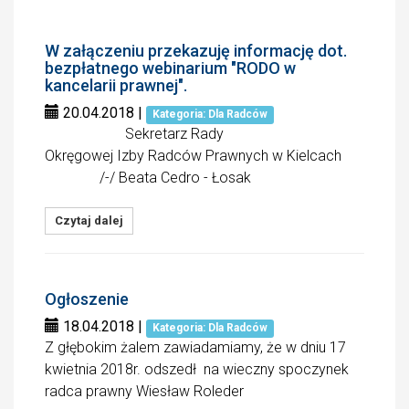
W załączeniu przekazuję informację dot.
bezpłatnego webinarium "RODO w
kancelarii prawnej".
20.04.2018
|
Kategoria: Dla Radców
Sekretarz Rady
Okręgowej Izby Radców Prawnych w Kielcach
/-/ Beata Cedro - Łosak
Czytaj dalej
Ogłoszenie
18.04.2018
|
Kategoria: Dla Radców
Z głębokim żalem zawiadamiamy, że w dniu 17
kwietnia 2018r. odszedł na wieczny spoczynek
radca prawny Wiesław Roleder