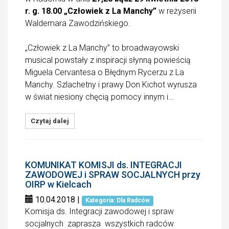
r. g. 18.00 „Człowiek z La Manchy”
w reżyserii
Waldemara Zawodzińskiego.
„Człowiek z La Manchy” to broadwayowski
musical powstały z inspiracji słynną powieścią
Miguela Cervantesa o Błędnym Rycerzu z La
Manchy. Szlachetny i prawy Don Kichot wyrusza
w świat niesiony chęcią pomocy innym i…
Czytaj dalej
KOMUNIKAT KOMISJI ds. INTEGRACJI
ZAWODOWEJ i SPRAW SOCJALNYCH przy
OIRP w Kielcach
10.04.2018
|
Kategoria: Dla Radców
Komisja ds. Integracji zawodowej i spraw
socjalnych zaprasza wszystkich radców