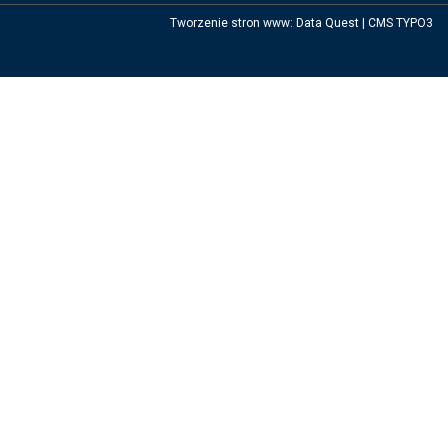
Tworzenie stron www
:
Data Quest
|
CMS TYPO3