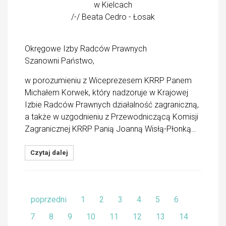
w Kielcach
/-/ Beata Cedro - Łosak
Okręgowe Izby Radców Prawnych
Szanowni Państwo,
w porozumieniu z Wiceprezesem KRRP Panem
Michałem Korwek, który nadzoruje w Krajowej
Izbie Radców Prawnych działalność zagraniczną,
a także w uzgodnieniu z Przewodniczącą Komisji
Zagranicznej KRRP Panią Joanną Wisłą-Płonką…
Czytaj dalej
poprzedni
1
2
3
4
5
6
7
8
9
10
11
12
13
14