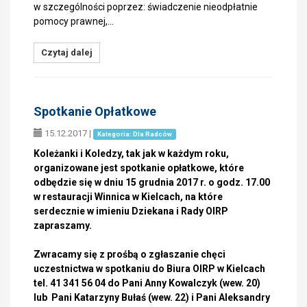
w szczególności poprzez: świadczenie nieodpłatnie
pomocy prawnej,…
Czytaj dalej
Spotkanie Opłatkowe
15.12.2017
|
Kategoria: Dla Radców
Koleżanki i Koledzy, tak jak w każdym roku,
organizowane jest spotkanie opłatkowe, które
odbędzie się w dniu 15 grudnia 2017 r. o godz. 17.00
w restauracji Winnica w Kielcach, na które
serdecznie w imieniu Dziekana i Rady OIRP
zapraszamy.
Zwracamy się z prośbą o zgłaszanie chęci
uczestnictwa w spotkaniu do Biura OIRP w Kielcach
tel. 41 341 56 04 do Pani Anny Kowalczyk (wew. 20)
lub Pani Katarzyny Bułaś (wew. 22) i Pani Aleksandry