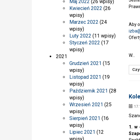
Jeste
Maj 2022
(26 wpisy)
Prawn
Kwiecień 2022
(26
wpisy)
Marzec 2022
(24
Aby o
wpisy)
izba
Luty 2022
(11 wpisy)
Ofert
Styczeń 2022
(17
wpisy)
W…
2021
Grudzień 2021
(15
wpisy)
Czyt
Listopad 2021
(19
wpisy)
Październik 2021
(28
Kole
wpisy)
Wrzesień 2021
(25
17.
wpisy)
Szan
Sierpień 2021
(16
wpisy)
1. w
Lipiec 2021
(12
Szap
wpisy)