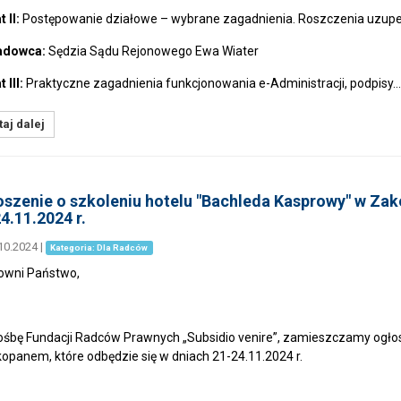
 II:
Postępowanie działowe – wybrane zagadnienia. Roszczenia uzupe
adowca:
Sędzia Sądu Rejonowego Ewa Wiater
 III:
Praktyczne zagadnienia funkcjonowania e-Administracji, podpisy…
aj dalej
szenie o szkoleniu hotelu "Bachleda Kasprowy" w Zak
4.11.2024 r.
10.2024
|
Kategoria: Dla Radców
owni Państwo,
ośbę Fundacji Radców Prawnych „Subsidio venire”, zamieszczamy ogłos
opanem, które odbędzie się w dniach 21-24.11.2024 r.