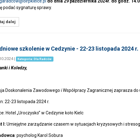
ugaradcow@
oirpkielce.p
l
do dnia 29 października
2024r. do godz. 14.
ę podać sygnaturę sprawy.
aj dalej
niowe szkolenie w Cedzynie - 22-23 listopada 2024 r.
10.2024
|
Kategoria: Dla Radców
anki i Koledzy,
ja Doskonalenia Zawodowego i Współpracy Zagranicznej zaprasza do 
n: 22-23 listopada 2024 r.
ce: Hotel „Uroczysko” w Cedzynie koło Kielc
 I:
Umiejętne zarządzanie czasem w sytuacjach kryzysowych i streso
adowca
: psycholog Karol Sobura