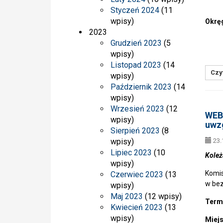
Styczeń 2024
(11
Dzi
wpisy)
Okrę
2023
w 
Grudzień 2023
(5
/-/ 
wpisy)
Listopad 2023
(14
Czyt
wpisy)
Październik 2023
(14
wpisy)
Wrzesień 2023
(12
WEBI
wpisy)
uwzg
Sierpień 2023
(8
wpisy)
23.
Lipiec 2023
(10
Koleż
wpisy)
Komis
Czerwiec 2023
(13
w bez
wpisy)
Maj 2023
(12 wpisy)
Term
Kwiecień 2023
(13
wpisy)
Miej