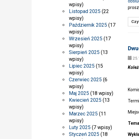
obsl
wpisy)
prosz
Listopad 2025
(22
wpisy)
Czyt
Październik 2025
(17
wpisy)
Wrzesień 2025
(17
wpisy)
Dwud
Sierpień 2025
(13
25.
wpisy)
Lipiec 2025
(15
Koleż
wpisy)
Czerwiec 2025
(6
wpisy)
Komis
Maj 2025
(18 wpisy)
Kwiecień 2025
(13
Termi
wpisy)
Miejs
Marzec 2025
(11
wpisy)
Temat
Luty 2025
(7 wpisy)
Styczeń 2025
(18
Wykł