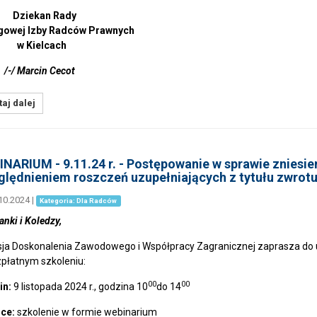
ekan Rady
gowej Izby Radców Prawnych
Kielcach
Marcin Cecot
aj dalej
NARIUM - 9.11.24 r. - Postępowanie w sprawie zniesie
lędnieniem roszczeń uzupełniających z tytułu zwrotu
10.2024
|
Kategoria: Dla Radców
anki i Koledzy,
ja Doskonalenia Zawodowego i Współpracy Zagranicznej zaprasza do 
płatnym szkoleniu:
00
00
in:
9 listopada 2024 r., godzina 10
do 14
sce:
szkolenie w formie webinarium