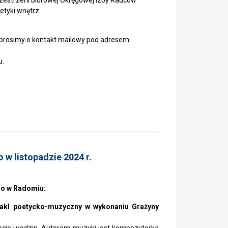
estrzeni biurowej Okręgowej Izby Radców
etyki wnętrz.
prosimy o kontakt mailowy pod adresem:
u.
w listopadzie 2024 r.
go w Radomiu:
ktakl poetycko-muzyczny w wykonaniu Grażyny