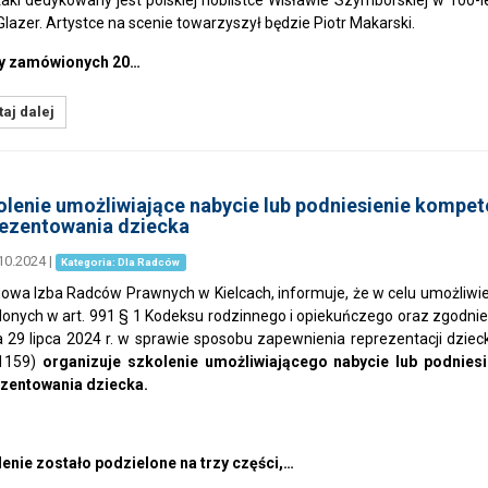
akl dedykowany jest polskiej noblistce Wisławie Szymborskiej w 100-
 Glazer. Artystce na scenie towarzyszył będzie Piotr Makars
 zamówionych 20…
aj dalej
lenie umożliwiające nabycie lub podniesienie kompe
rezentowania dziecka
10.2024
|
Kategoria: Dla Radców
owa Izba Radców Prawnych w Kielcach, informuje, że w celu umożliw
lonych w art. 991 § 1 Kodeksu rodzinnego i opiekuńczego oraz zgodni
a 29 lipca 2024 r. w sprawie sposobu zapewnienia reprezentacji dzieck
 1159)
organizuje szkolenie umożliwiającego nabycie lub podnies
zentowania dziecka.
enie zostało podzielone na trzy części,…