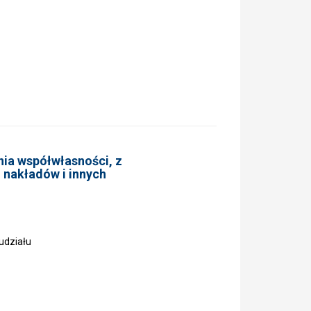
nia współwłasności, z
 nakładów i innych
udziału