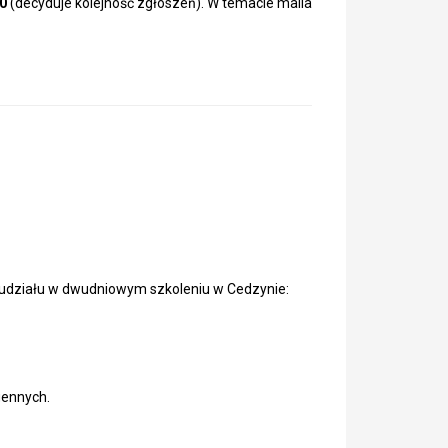
00
(decyduje kolejność zgłoszeń). W temacie maila
udziału w dwudniowym szkoleniu w Cedzynie:
gennych.