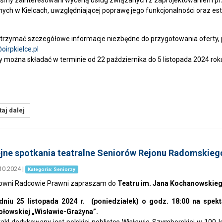
śmy zainteresowani wyceną usług związanych z zaprojektowaniem prz
ych w Kielcach, uwzględniającej poprawę jego funkcjonalności oraz est
trzymać szczegółowe informacje niezbędne do przygotowania oferty, 
@
oirpkielce.pl
y można składać w terminie od 22 października do 5 listopada 2024 rok
aj dalej
jne spotkania teatralne Seniorów Rejonu Radomskiego 
10.2024
|
Kategoria: Seniorzy
owni Radcowie Prawni zapraszam do
Teatru im. Jana Kochanowskie
 dniu 25 listopada 2024 r. (poniedziałek) o godz. 18:00 na spe
ołowskiej „Wisławie-Grażyna”.