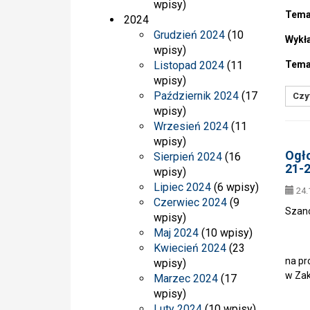
wpisy)
Temat
2024
Grudzień 2024
(10
Wykł
wpisy)
Listopad 2024
(11
Temat
wpisy)
Październik 2024
(17
Czyt
wpisy)
Wrzesień 2024
(11
wpisy)
Ogło
Sierpień 2024
(16
21-2
wpisy)
Lipiec 2024
(6 wpisy)
24.
Czerwiec 2024
(9
Szan
wpisy)
Maj 2024
(10 wpisy)
Kwiecień 2024
(23
na pr
wpisy)
w Zak
Marzec 2024
(17
wpisy)
Luty 2024
(10 wpisy)