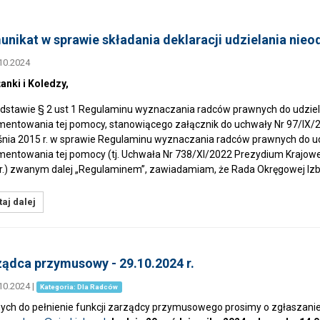
nikat w sprawie składania deklaracji udzielania nie
10.2024
anki i Koledzy,
dstawie § 2 ust 1 Regulaminu wyznaczania radców prawnych do udziel
entowania tej pomocy, stanowiącego załącznik do uchwały Nr 97/IX/
nia 2015 r. w sprawie Regulaminu wyznaczania radców prawnych do ud
entowania tej pomocy (tj. Uchwała Nr 738/XI/2022 Prezydium Krajow
r.) zwanym dalej „Regulaminem”, zawiadamiam, że Rada Okręgowej I
aj dalej
ądca przymusowy - 29.10.2024 r.
10.2024
|
Kategoria: Dla Radców
ych do pełnienie funkcji zarządcy przymusowego prosimy o zgłaszanie 