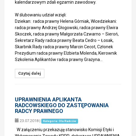
kalendarzowym zdali egzamin zawodowy.
W ślubowaniu udział wzięli:
Dziekan: radca prawny Helena Górniak, Wicedziekani:
radca prawny Andrzej Głogowski, radca prawny Elwira
Skoczek, radca prawny Małgorzata Czwarno – Sieroń,
Sekretarz Rady radca prawny Beata Cedro – Łosak,
Skarbnik Rady radca prawny Marcin Cecot, Członek
Prezydium radca prawny Elżbieta Molenda, Kierownik
Szkolenia Aplikantów radca prawny Grażyna…
Czytaj dalej
UPRAWNIENIA APLIKANTA
RADCOWSKIEGO DO ZASTĘPOWANIA
RADCY PRAWNEGO
23.07.2018
|
Kategoria: Dla Radców
W załączeniu przekazuję stanowisko Komisji Etyki i