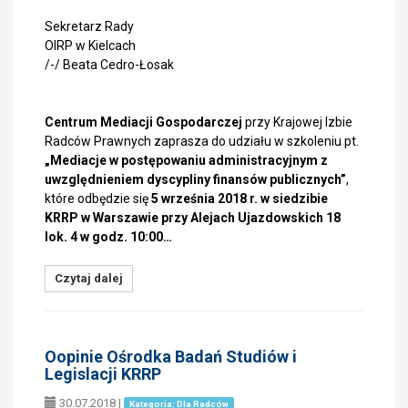
Sekretarz Rady
OIRP w Kielcach
/-/ Beata Cedro-Łosak
Centrum Mediacji Gospodarczej
przy Krajowej Izbie
Radców Prawnych zaprasza do udziału w szkoleniu pt.
„Mediacje w postępowaniu administracyjnym z
uwzględnieniem dyscypliny finansów publicznych”
,
które odbędzie się
5 września 2018 r. w siedzibie
KRRP w Warszawie przy Alejach Ujazdowskich 18
lok. 4 w godz. 10:00…
Czytaj dalej
Oopinie Ośrodka Badań Studiów i
Legislacji KRRP
30.07.2018
|
Kategoria: Dla Radców