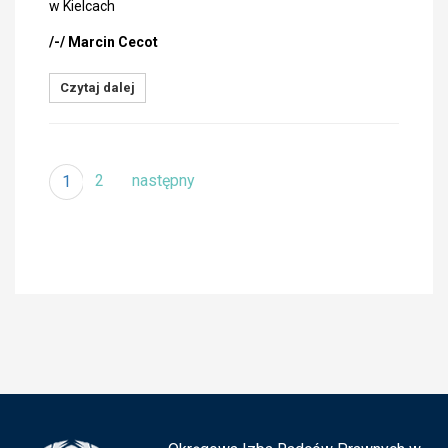
w Kielcach
/-/ Marcin Cecot
Czytaj dalej
2
następny
1