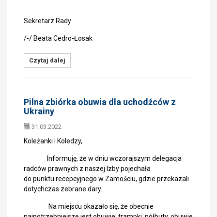
Sekretarz Rady
/-/ Beata Cedro-Łosak
Czytaj dalej
Pilna zbiórka obuwia dla uchodźców z
Ukrainy
31.03.2022
Koleżanki i Koledzy,
Informuję, że w dniu wczorajszym delegacja
radców prawnych z naszej Izby pojechała
do punktu recepcyjnego w Zamościu, gdzie przekazali
dotychczas zebrane dary.
Na miejscu okazało się, że obecnie
najpotrzebniejsze jest obuwie: trampki, półbuty, obuwie