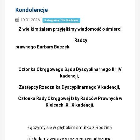
Kondolencje
19.01.2026
|
Kategoria: Dla Radców
Z wielkim żalem przyjęliśmy wiadomość o śmierci
Radcy
prawnego Barbary Buczek
Członka Okręgowego Sądu Dyscyplinarnego II i IV
kadencji,
Zastępcy Rzecznika Dyscyplinarnego V kadencji,
Członka Rady Okręgowej Izby Radców Prawnych w
Kielcach IX i X kadencji.
Łączymy się w głębokim smutku z Rodziną
i składamy wyrazy szczerego współczucia.