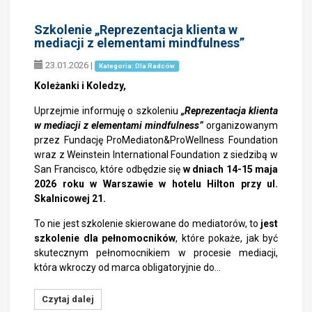
Szkolenie „Reprezentacja klienta w
mediacji z elementami mindfulness”
23.01.2026
|
Kategoria: Dla Radców
Koleżanki i Koledzy,
Uprzejmie informuję o szkoleniu
„Reprezentacja klienta
w mediacji z elementami mindfulness”
organizowanym
przez Fundację ProMediaton&ProWellness Foundation
wraz z Weinstein International Foundation z siedzibą w
San Francisco
,
które
odbędzie się
w dniach
14-15 maja
2026 roku w Warszawie w hotelu Hilton
przy ul.
Skalnicowej 21.
To nie jest szkolenie skierowane do mediatorów, to
jest
szkolenie dla pełnomocników
, które pokaże, jak być
skutecznym pełnomocnikiem w procesie mediacji,
która wkroczy od marca obligatoryjnie do…
Czytaj dalej