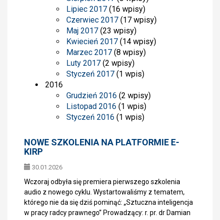
Lipiec 2017
(16 wpisy)
Czerwiec 2017
(17 wpisy)
Maj 2017
(23 wpisy)
Kwiecień 2017
(14 wpisy)
Marzec 2017
(8 wpisy)
Luty 2017
(2 wpisy)
Styczeń 2017
(1 wpis)
2016
Grudzień 2016
(2 wpisy)
Listopad 2016
(1 wpis)
Styczeń 2016
(1 wpis)
NOWE SZKOLENIA NA PLATFORMIE E-
KIRP
30.01.2026
Wczoraj odbyła się premiera pierwszego szkolenia
audio z nowego cyklu. Wystartowaliśmy z tematem,
którego nie da się dziś pominąć: „Sztuczna inteligencja
w pracy radcy prawnego” Prowadzący: r. pr. dr Damian