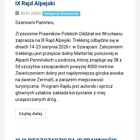
IX Rajd Alpejski
30.01.2026
|
Kategoria: Dla Radców
Szanowni Państwo,
Zrzeszenie Prawników Polskich Oddział we Wrocławiu
zaprasza na IX Rajd Alpejski. Trekking odbędzie się w
dniach 14-23 sierpnia 2026 r. w Szwajcarii. Założeniem
trekkingu jest przejście doliny Mattertal, położonej w
Alpach Pennińskich u podnóża, której znajduje się 38 z
54 szczytów szwajcarskich powyżej 4000 metrów.
Zwieńczeniem doliny jest najsłynniejsza górska wioska
na świecie Zermatt, a zarazem miejscowość
turystyczna. Program Rajdu jest autorski i oprócz
głównych szlaków zakłada korzystanie z miej
uczęszczanych dróg.…
Czytaj dalej