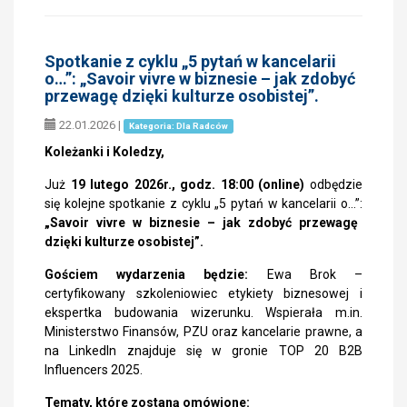
Spotkanie z cyklu „5 pytań w kancelarii
o…”: „Savoir vivre w biznesie – jak zdobyć
przewagę dzięki kulturze osobistej”.
22.01.2026
|
Kategoria: Dla Radców
Koleżanki i Koledzy,
Już
19 lutego 2026r., godz. 18:00 (online)
odbędzie
się kolejne spotkanie z cyklu „5 pytań w kancelarii o…”:
„Savoir vivre w biznesie – jak zdobyć przewagę
dzięki kulturze osobistej”.
Gościem wydarzenia będzie:
Ewa Brok –
certyfikowany szkoleniowiec etykiety biznesowej i
ekspertka budowania wizerunku. Wspierała m.in.
Ministerstwo Finansów, PZU oraz kancelarie prawne, a
na LinkedIn znajduje się w gronie TOP 20 B2B
Influencers 2025.
Tematy, które zostaną omówione: