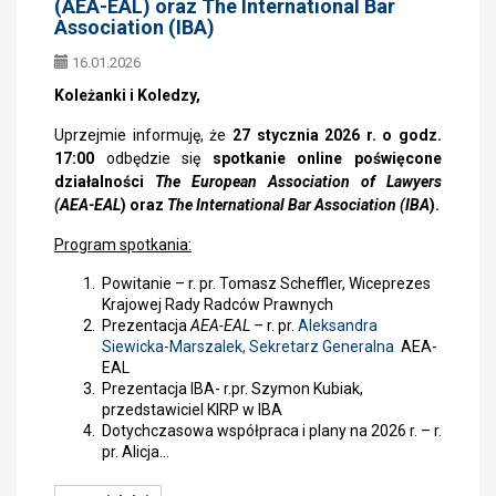
(AEA-EAL) oraz The International Bar
Association (IBA)
16.01.2026
Koleżanki i Koledzy,
Uprzejmie informuję, że
27 stycznia 2026 r. o godz.
17:00
odbędzie się
spotkanie online poświęcone
działalności
The European Association of Lawyers
(AEA-EAL
) oraz
The International Bar Association (IBA
).
Program spotkania:
Powitanie – r. pr. Tomasz Scheffler, Wiceprezes
Krajowej Rady Radców Prawnych
Prezentacja
AEA-EAL
– r. pr.
Aleksandra
Siewicka-Marszalek, Sekretarz Generalna
AEA-
EAL
Prezentacja IBA- r.pr. Szymon Kubiak,
przedstawiciel KIRP w IBA
Dotychczasowa współpraca i plany na 2026 r. – r.
pr. Alicja…