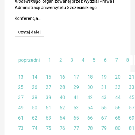
Kłodawskiego
, organizowanej przez Wydział Prawa i
Administracji Uniwersytetu Szczecińskiego.
Konferencja…
Czytaj dalej
poprzedni
1
2
3
4
5
6
7
8
13
14
15
16
17
18
19
20
21
25
26
27
28
29
30
31
32
33
37
38
39
40
41
42
43
44
45
49
50
51
52
53
54
55
56
57
61
62
63
64
65
66
67
68
69
73
74
75
76
77
78
79
80
81