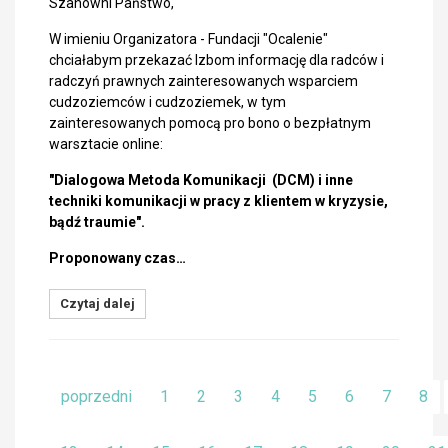
Szanowni Państwo,
W imieniu Organizatora - Fundacji "Ocalenie"
chciałabym przekazać Izbom informację dla radców i
radczyń prawnych zainteresowanych wsparciem
cudzoziemców i cudzoziemek, w tym
zainteresowanych pomocą pro bono o bezpłatnym
warsztacie online:
"Dialogowa Metoda Komunikacji (DCM) i inne
techniki komunikacji w pracy z klientem w kryzysie,
bądź traumie".
Proponowany czas…
Czytaj dalej
poprzedni
1
2
3
4
5
6
7
8