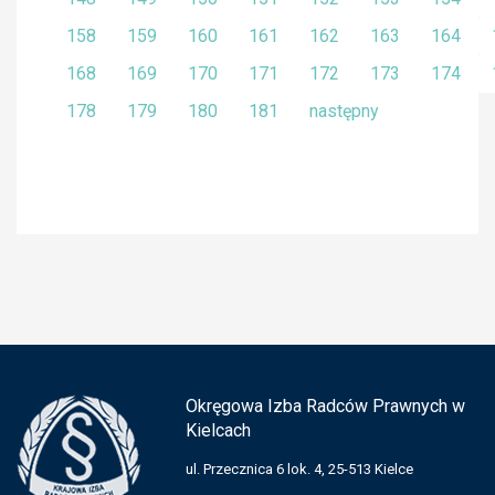
158
159
160
161
162
163
164
168
169
170
171
172
173
174
178
179
180
181
następny
Okręgowa Izba Radców Prawnych w
Kielcach
ul. Przecznica 6 lok. 4, 25-513 Kielce