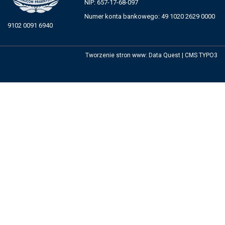
NIP: 657-17-68-097
Numer konta bankowego: 49 1020 2629 0000
9102 0091 6940
Tworzenie stron www
:
Data Quest
|
CMS TYPO3