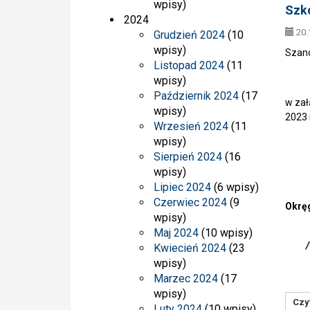
wpisy)
Szko
2024
20.
Grudzień 2024
(10
wpisy)
Szan
Listopad 2024
(11
wpisy)
Październik 2024
(17
w zał
wpisy)
2023 r
Wrzesień 2024
(11
wpisy)
Sierpień 2024
(16
wpisy)
Lipiec 2024
(6 wpisy)
Czerwiec 2024
(9
Okrę
wpisy)
w 
Maj 2024
(10 wpisy)
/-
Kwiecień 2024
(23
wpisy)
Marzec 2024
(17
wpisy)
Czyt
Luty 2024
(10 wpisy)