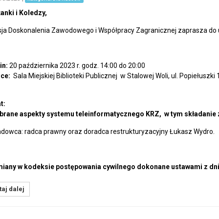
anki i Koledzy,
ja Doskonalenia Zawodowego i Współpracy Zagranicznej zaprasza do u
in:
20 października 2023 r. godz. 14:00 do 20:00
ce:
Sala Miejskiej Biblioteki Publicznej w Stalowej Woli, ul. Popiełuszki 
t:
brane aspekty systemu teleinformatycznego KRZ, w tym składanie 
dowca: radca prawny oraz doradca restrukturyzacyjny Łukasz Wydro.
iany w kodeksie postępowania cywilnego dokonane ustawami z dnia
aj dalej