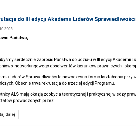
utacja do III edycji Akademii Liderów Sprawiedliwości
10.2023
owni Państwo,
libyśmy serdecznie zaprosić Państwa do udziału w III edycji Akademii
eniowo-networkingowego absolwentów kierunków prawniczych i około
mia Liderów Sprawiedliwości to nowoczesna forma kształcenia przysz
iczych. Obecnie trwa rekrutacja do trzeciej edycji Programu.
tnicy ALS mają okazję zdobycia teoretycznej i praktycznej wiedzy p
ztatów prowadzonych przez…
aj dalej