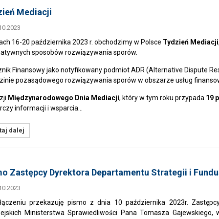
ień Mediacji
10.2023
ach 16-20 października 2023 r. obchodzimy w Polsce
Tydzień Mediacji
natywnych sposobów rozwiązywania sporów.
nik Finansowy jako notyfikowany podmiot ADR (Alternative Dispute Reso
zinie pozasądowego rozwiązywania sporów w obszarze usług finansowy
zji
Międzynarodowego Dnia Mediacji
, który w tym roku przypada
19 
rczy informacji i wsparcia…
aj dalej
o Zastępcy Dyrektora Departamentu Strategii i Fundu
10.2023
ączeniu przekazuję pismo z dnia 10 października 2023r. Zastępcy
ejskich Ministerstwa Sprawiedliwości Pana Tomasza Gajewskiego, 