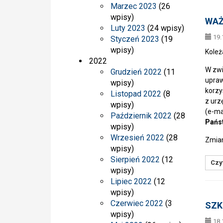
Marzec 2023
(26
wpisy)
WAŻ
Luty 2023
(24 wpisy)
19.
Styczeń 2023
(19
wpisy)
Koleż
2022
W zwi
Grudzień 2022
(11
upraw
wpisy)
korzy
Listopad 2022
(8
z urz
wpisy)
(e-ma
Październik 2022
(28
Pańs
wpisy)
Wrzesień 2022
(28
Zmia
wpisy)
Sierpień 2022
(12
Czyt
wpisy)
Lipiec 2022
(12
wpisy)
Czerwiec 2022
(3
SZKO
wpisy)
18.