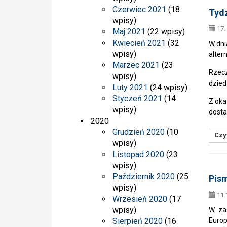
Czerwiec 2021
(18
Tydz
wpisy)
17.
Maj 2021
(22 wpisy)
Kwiecień 2021
(32
W dni
wpisy)
alter
Marzec 2021
(23
Rzecz
wpisy)
dzied
Luty 2021
(24 wpisy)
Styczeń 2021
(14
Z oka
wpisy)
dosta
2020
Grudzień 2020
(10
Czyt
wpisy)
Listopad 2020
(23
wpisy)
Październik 2020
(25
Pism
wpisy)
11.
Wrzesień 2020
(17
wpisy)
W zał
Sierpień 2020
(16
Europ