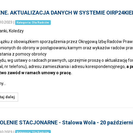
NE. AKTUALIZACJA DANYCH W SYSTEMIE OIRP24KIE
10.2023
|
Kategoria: Dla Radców
anki, Koledzy
ązku z obowiązkiem sporządzenia przez Okręgową Izbę Radców Praw
nionych do obrony w postępowaniu karnym oraz wykazów radców praw
stania z pomocy obrońcy
ędu, wg ustawy o radcach prawnych, uprzejmie proszę o aktualizację
il, nr telefonu), adresu zamieszkania i adresu korespondencyjnego,
a p
two zawód w ramach umowy o pracę.
ny…
aj dalej
LENIE STACJONARNE - Stalowa Wola - 20 październik
10.2023
|
Kategoria: Dla Radców