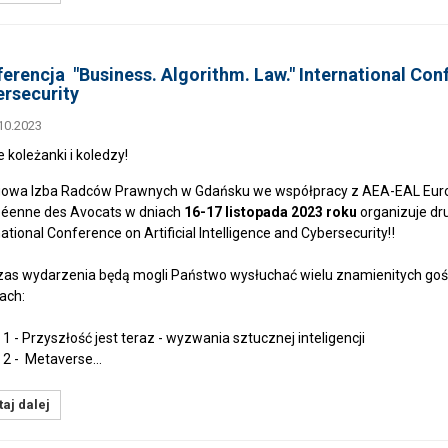
erencja "Business. Algorithm. Law." International Conf
rsecurity
10.2023
e koleżanki i koledzy!
owa Izba Radców Prawnych w Gdańsku we współpracy z AEA-EAL Europ
éenne des Avocats w dniach
16-17 listopada 2023 roku
organizuje dru
ational Conference on Artificial Intelligence and Cybersecurity‼️
as wydarzenia będą mogli Państwo wysłuchać wielu znamienitych gości
ach:
 1 - Przyszłość jest teraz - wyzwania sztucznej inteligencji
 2 - Metaverse…
aj dalej