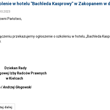
lenie w hotelu "Bachleda Kasprowy" w Zakopanem w dn
10.2023
owni Państwo,
ączeniu przekazujemy ogłoszenie o szkoleniu w hotelu „Bachleda Kas
.
Dziekan Rady
gowej Izby Radców Prawnych
Kielcach
/ Andrzej Głogowski
aj dalej