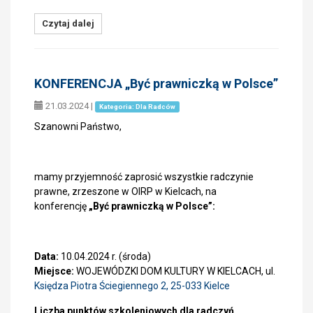
Czytaj dalej
KONFERENCJA „Być prawniczką w Polsce”
21.03.2024
|
Kategoria: Dla Radców
Szanowni Państwo,
mamy przyjemność zaprosić wszystkie radczynie
prawne, zrzeszone w OIRP w Kielcach, na
konferencję
„Być prawniczką w Polsce”:
Data:
10.04.2024 r. (środa)
Miejsce:
WOJEWÓDZKI DOM KULTURY W KIELCACH, ul.
Księdza Piotra Ściegiennego 2, 25-033 Kielce
Liczba punktów szkoleniowych dla radczyń