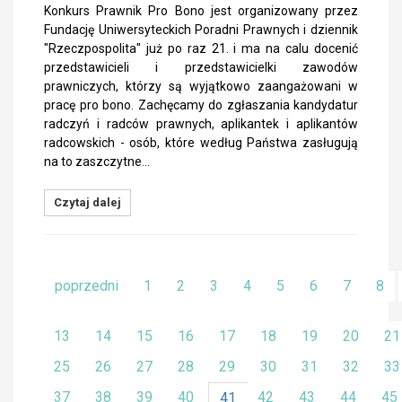
Konkurs Prawnik Pro Bono jest organizowany przez
Fundację Uniwersyteckich Poradni Prawnych i dziennik
"Rzeczpospolita" już po raz 21. i ma na calu docenić
przedstawicieli i przedstawicielki zawodów
prawniczych, którzy są wyjątkowo zaangażowani w
pracę pro bono. Zachęcamy do zgłaszania kandydatur
radczyń i radców prawnych, aplikantek i aplikantów
radcowskich - osób, które według Państwa zasługują
na to zaszczytne…
Czytaj dalej
poprzedni
1
2
3
4
5
6
7
8
13
14
15
16
17
18
19
20
21
25
26
27
28
29
30
31
32
33
37
38
39
40
42
43
44
45
41