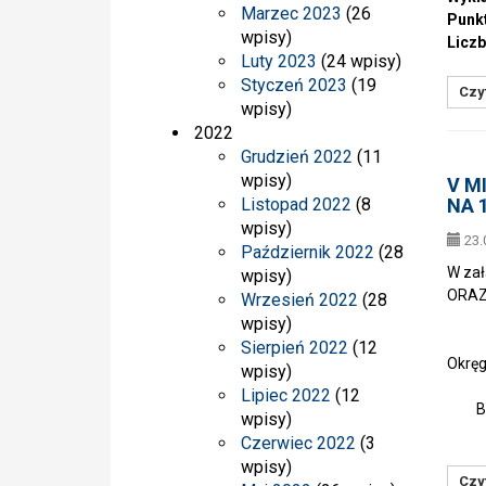
Marzec 2023
(26
Punkt
wpisy)
Liczb
Luty 2023
(24 wpisy)
Styczeń 2023
(19
Czyt
wpisy)
2022
Grudzień 2022
(11
wpisy)
V M
Listopad 2022
(8
NA 1
wpisy)
23.
Październik 2022
(28
W za
wpisy)
ORAZ 
Wrzesień 2022
(28
wpisy)
Sek
Sierpień 2022
(12
Okręg
wpisy)
w K
Lipiec 2022
(12
Beat
wpisy)
Czerwiec 2022
(3
wpisy)
Czyt