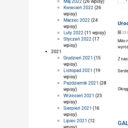
Maj 2022
(26 wpisy)
Kwiecień 2022
(26
wpisy)
Marzec 2022
(24
Uroc
wpisy)
Luty 2022
(11 wpisy)
23.
Styczeń 2022
(17
Miło 
wpisy)
wyróż
2021
Grudzień 2021
(15
Z nas
wpisy)
Listopad 2021
(19
Serde
wpisy)
Październik 2021
(28
Dzi
wpisy)
Okręg
w K
Wrzesień 2021
(25
Hel
wpisy)
Sierpień 2021
(16
wpisy)
Lipiec 2021
(12
GAL
wpisy)