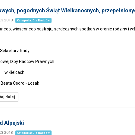
wych, pogodnych Świąt Wielkanocnych, przepełnionych
03.2018
|
Kategoria: Dla Radców
nego, wiosennego nastroju, serdecznych spotkań w gronie rodziny i w
retarz Rady
gowej Izby Radców Prawnych
Kielcach
eata Cedro - Łosak
aj dalej
jd Alpejski
03.2018
|
Kategoria: Dla Radców