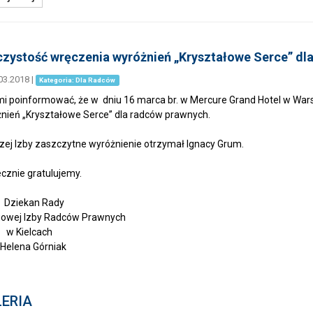
zystość wręczenia wyróżnień „Kryształowe Serce” dl
03.2018
|
Kategoria: Dla Radców
mi poinformować, że w dniu 16 marca br. w Mercure Grand Hotel w War
nień „Kryształowe Serce” dla radców prawnych.
zej Izby zaszczytne wyróżnienie otrzymał Ignacy Grum.
cznie gratulujemy.
ekan Rady
owej Izby Radców Prawnych
ielcach
ena Górniak
ERIA