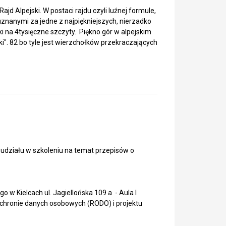
d Alpejski. W postaci rajdu czyli luźnej formule,
uznanymi za jedne z najpiękniejszych, nierzadko
 na 4tysięczne szczyty. Piękno gór w alpejskim
i". 82 bo tyle jest wierzchołków przekraczających
działu w szkoleniu na temat przepisów o
 w Kielcach ul. Jagiellońska 109 a - Aula I
chronie danych osobowych (RODO) i projektu