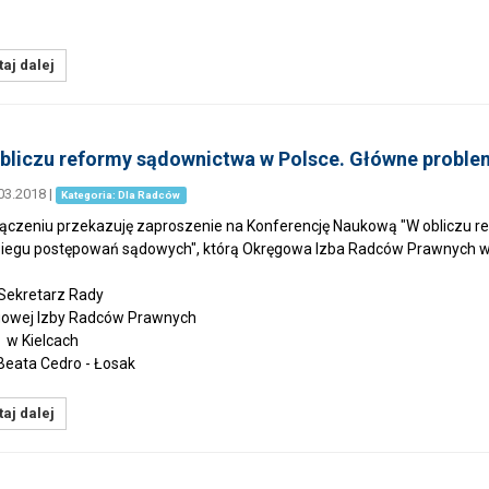
aj dalej
bliczu reformy sądownictwa w Polsce. Główne proble
03.2018
|
Kategoria: Dla Radców
ączeniu przekazuję zaproszenie na Konferencję Naukową "W obliczu 
iegu postępowań sądowych", którą Okręgowa Izba Radców Prawnych w
retarz Rady
owej Izby Radców Prawnych
ielcach
eata Cedro - Łosak
aj dalej