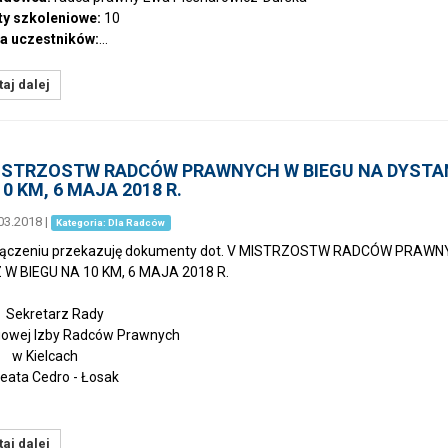
y szkoleniowe:
10
a uczestników:
…
aj dalej
ISTRZOSTW RADCÓW PRAWNYCH W BIEGU NA DYSTA
0 KM, 6 MAJA 2018 R.
03.2018
|
Kategoria: Dla Radców
łączeniu przekazuję dokumenty dot. V MISTRZOSTW RADCÓW PRAW
W BIEGU NA 10 KM, 6 MAJA 2018 R.
retarz Rady
owej Izby Radców Prawnych
ielcach
a Cedro - Łosak
aj dalej