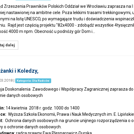
d Zrzeszenia Prawników Polskich Oddział we Wrocławiu zaprasza na I Raj
iej nastawionej na ambitne cele. Poza lekkimi trasami trekkingowymi, 
nymi na listę UNESCO, po wymagające trudu i doświadczenia wspinaczki
iu. Rajd jest częścią projektu "82x4000 - zdobądź wszystkie 4tysięcznik
ość 4000 m npm. Obecność u podnóży gór Dom i…
aj dalej
żanki i Koledzy,
03.2018
|
Kategoria: Dla Radców
ja Doskonalenia Zawodowego i Współpracy Zagranicznej zaprasza do u
nie danych osobowych
in:
14 kwietnia 2018 r. godz. 1000 do 1400
ce:
Wyższa Szkoła Ekonomii, Prawa i Nauk Medycznych im. E. Lipińskiego
t:
Ochrona danych osobowych na gruncie unijnego rozporządzenia o o
y o ochronie danych osobowych.
adowca:
radca prawny Ewa Plesnarowicz-Durska