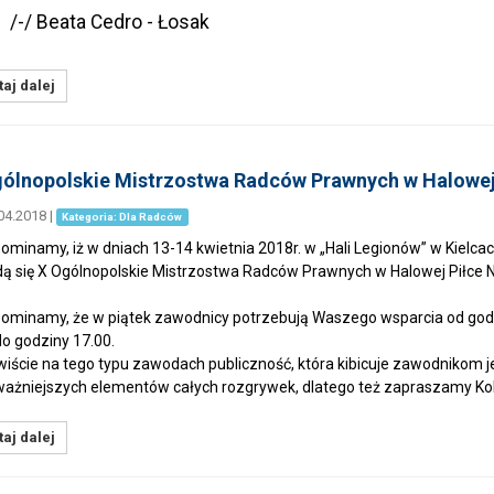
-/ Beata Cedro - Łosak
aj dalej
ólnopolskie Mistrzostwa Radców Prawnych w Halowej
04.2018
|
Kategoria: Dla Radców
ominamy, iż w dniach 13-14 kwietnia 2018r. w „Hali Legionów” w Kielcac
ą się X Ogólnopolskie Mistrzostwa Radców Prawnych w Halowej Piłce 
ominamy, że w piątek zawodnicy potrzebują Waszego wsparcia od godz.
do godziny 17.00.
iście na tego typu zawodach publiczność, która kibicuje zawodnikom j
ważniejszych elementów całych rozgrywek, dlatego też zapraszamy Ko
aj dalej