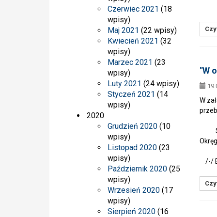
Czerwiec 2021
(18
wpisy)
Czyt
Maj 2021
(22 wpisy)
Kwiecień 2021
(32
wpisy)
Marzec 2021
(23
"W o
wpisy)
Luty 2021
(24 wpisy)
19.
Styczeń 2021
(14
W zał
wpisy)
przeb
2020
Grudzień 2020
(10
Sek
wpisy)
Okręg
Listopad 2020
(23
w K
wpisy)
/-/ B
Październik 2020
(25
wpisy)
Czyt
Wrzesień 2020
(17
wpisy)
Sierpień 2020
(16