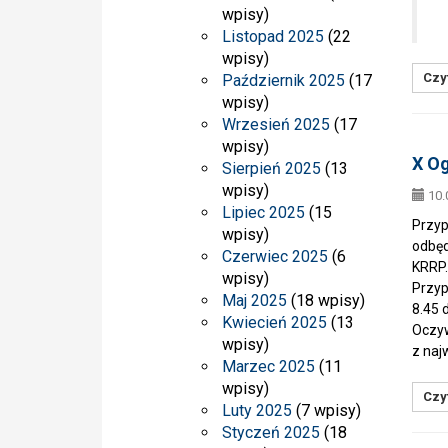
wpisy)
/
Listopad 2025
(22
wpisy)
Czyt
Październik 2025
(17
wpisy)
Wrzesień 2025
(17
wpisy)
X Og
Sierpień 2025
(13
wpisy)
10.
Lipiec 2025
(15
Przyp
wpisy)
odbęd
Czerwiec 2025
(6
KRRP.
wpisy)
Przyp
Maj 2025
(18 wpisy)
8.45 
Kwiecień 2025
(13
Oczyw
wpisy)
z naj
Marzec 2025
(11
wpisy)
Czyt
Luty 2025
(7 wpisy)
Styczeń 2025
(18