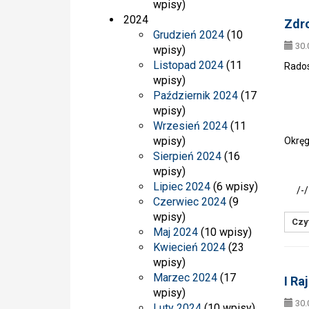
wpisy)
2024
Zdro
Grudzień 2024
(10
30.
wpisy)
Listopad 2024
(11
Rados
wpisy)
Październik 2024
(17
wpisy)
Sek
Wrzesień 2024
(11
wpisy)
Okrę
Sierpień 2024
(16
w 
wpisy)
Lipiec 2024
(6 wpisy)
/-/ B
Czerwiec 2024
(9
wpisy)
Czyt
Maj 2024
(10 wpisy)
Kwiecień 2024
(23
wpisy)
Marzec 2024
(17
I Ra
wpisy)
30.
Luty 2024
(10 wpisy)