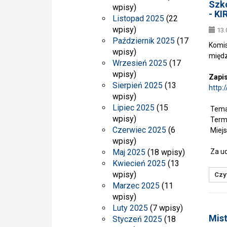
Szko
wpisy)
- KI
Listopad 2025
(22
wpisy)
13.
Październik 2025
(17
Komis
wpisy)
międz
Wrzesień 2025
(17
wpisy)
Zapi
Sierpień 2025
(13
http:
wpisy)
Lipiec 2025
(15
Temat
wpisy)
Termi
Czerwiec 2025
(6
Miejs
wpisy)
Maj 2025
(18 wpisy)
Za ud
Kwiecień 2025
(13
wpisy)
Czyt
Marzec 2025
(11
wpisy)
Luty 2025
(7 wpisy)
Mis
Styczeń 2025
(18