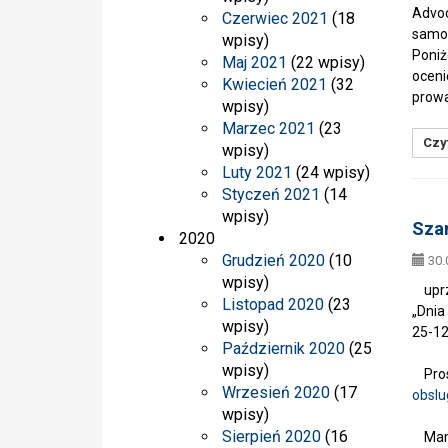
Advoc
Czerwiec 2021
(18
samo
wpisy)
Poniż
Maj 2021
(22 wpisy)
oceni
Kwiecień 2021
(32
prowa
wpisy)
Marzec 2021
(23
Czyt
wpisy)
Luty 2021
(24 wpisy)
Styczeń 2021
(14
wpisy)
Szan
2020
Grudzień 2020
(10
30.
wpisy)
uprze
Listopad 2020
(23
„Dnia
wpisy)
25-12
Październik 2020
(25
wpisy)
Prosi
Wrzesień 2020
(17
obsl
wpisy)
Sierpień 2020
(16
Mamy 