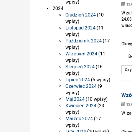
wpisy)
13.
2024
W zał
Grudzień 2024
(10
24.06
wpisy)
właśc
Listopad 2024
(11
wpisy)
Sek
Październik 2024
(17
Okręg
wpisy)
w K
Wrzesień 2024
(11
Beat
wpisy)
Sierpień 2024
(16
Czyt
wpisy)
Lipiec 2024
(6 wpisy)
Czerwiec 2024
(9
wpisy)
Wzór
Maj 2024
(10 wpisy)
13.
Kwiecień 2024
(23
wpisy)
W zał
Marzec 2024
(17
wpisy)
Sek
Luty 2024
(10 wpisy)
Okręg