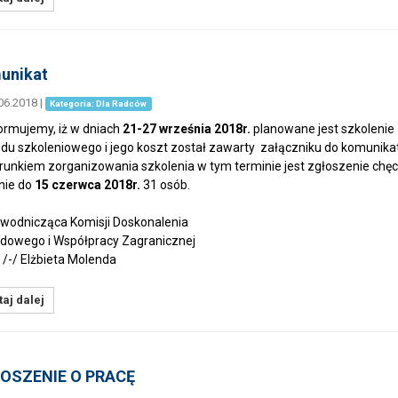
unikat
06.2018
|
Kategoria: Dla Radców
mujemy, iż w dniach
21-27 września 2018r.
planowane jest szkolenie 
du szkoleniowego i jego koszt został zawarty załączniku do komunika
kiem zorganizowania szkolenia w tym terminie jest zgłoszenie chęci
nie do
15 czerwca 2018r.
31 osób.
odnicząca Komisji Doskonalenia
owego i Współpracy Zagranicznej
 Elżbieta Molenda
aj dalej
OSZENIE O PRACĘ