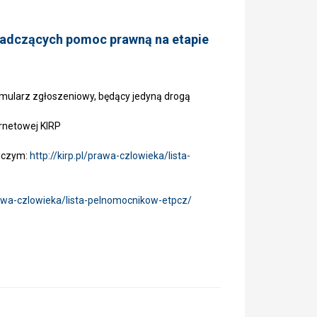
iadczących pomoc prawną na etapie
mularz zgłoszeniowy, będący jedyną drogą
ernetowej KIRP
awczym:
http://kirp.pl/prawa-czlowieka/lista-
prawa-czlowieka/lista-pelnomocnikow-etpcz/