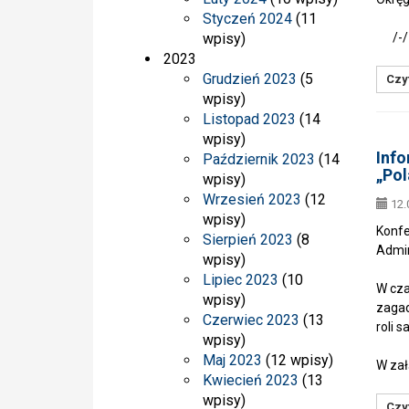
Styczeń 2024
(11
w K
wpisy)
/-/ B
2023
Grudzień 2023
(5
Czyt
wpisy)
Listopad 2023
(14
wpisy)
Info
Październik 2023
(14
„Pol
wpisy)
Wrzesień 2023
(12
12.
wpisy)
Konfe
Sierpień 2023
(8
Admin
wpisy)
Lipiec 2023
(10
W cza
wpisy)
zagad
Czerwiec 2023
(13
roli 
wpisy)
Maj 2023
(12 wpisy)
W zał
Kwiecień 2023
(13
wpisy)
Czyt