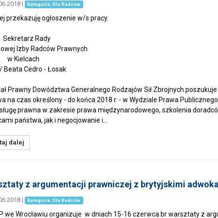
06.2018
|
Kategoria: Dla Radców
ej przekazuję ogłoszenie w/s pracy.
retarz Rady
owej Izby Radców Prawnych
ielcach
Beata Cedro - Łosak
ał Prawny Dowództwa Generalnego Rodzajów Sił Zbrojnych poszukuje 
 na czas określony - do końca 2018 r. - w Wydziale Prawa Publiczn
sługę prawna w zakresie prawa międzynarodowego, szkolenia doradców
cami państwa, jak i negocjowanie i…
aj dalej
ztaty z argumentacji prawniczej z brytyjskimi adwoka
06.2018
|
Kategoria: Dla Radców
we Wrocławiu organizuje w dniach 15-16 czerwca br warsztaty z argu