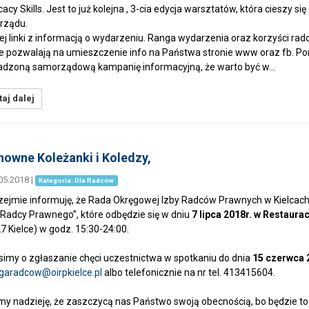
acy Skills. Jest to już kolejna , 3-cia edycja warsztatów, która ciesz
rządu.
ej linki z informacją o wydarzeniu. Ranga wydarzenia oraz korzyści ra
e pozwalają na umieszczenie info na Państwa stronie www oraz fb. Pona
dzoną samorządową kampanię informacyjną, że warto być w…
aj dalej
owne Koleżanki i Koledzy,
05.2018
|
Kategoria: Dla Radców
jmie informuję, że Rada Okręgowej Izby Radców Prawnych w Kielcach po
 Radcy Prawnego”, które odbędzie się w dniu
7 lipca 2018r. w Restaura
7 Kielce) w godz. 15:30-24:00.
my o zgłaszanie chęci uczestnictwa w spotkaniu do dnia
15 czerwca 
ugaradcow@
oirpkielce.pl
albo telefonicznie na nr tel. 413415604.
nadzieję, że zaszczycą nas Państwo swoją obecnością, bo będzie t