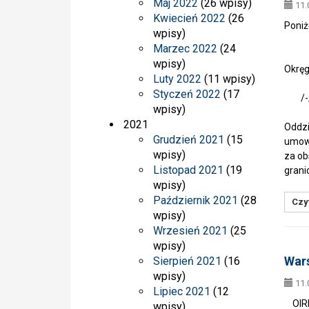
Maj 2022
(26 wpisy)
11.
Kwiecień 2022
(26
Poniż
wpisy)
Marzec 2022
(24
Sek
wpisy)
Okręg
Luty 2022
(11 wpisy)
w K
Styczeń 2022
(17
/-/ 
wpisy)
2021
Oddzi
Grudzień 2021
(15
umowa
wpisy)
za ob
Listopad 2021
(19
grani
wpisy)
Październik 2021
(28
Czyt
wpisy)
Wrzesień 2021
(25
wpisy)
Wars
Sierpień 2021
(16
wpisy)
11.
Lipiec 2021
(12
OIRP 
wpisy)