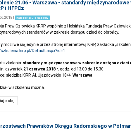
lenie 21.06 - Warszawa - standardy międzynarodowe 
RP i HFPCz
06.2018
|
Kategoria: Dla Radców
ja Praw Człowieka KRRP wspólnie z Helsińską Fundacją Praw Człowieka
ynarodowych standardów w zakresie dostępu dzieci do obrońcy.
sy
możliwe się jedynie przez stronę internetową KIRP, zakładka „szkoleni
//szkolenia.kirp.pl/Default.aspx?id=1
 szkolenia:
standardy międzynarodowe w zakresie dostępu dzieci 
n: czwartek
21 czerwca 2018 r.
godz. od 13.00 do 15.30
ce: siedziba KIRP, Al. Ujazdowskie 18/4,
Warszawa
ział w szkoleniu można…
aj dalej
trzostwach Prawników Okręgu Radomskiego w Półmar