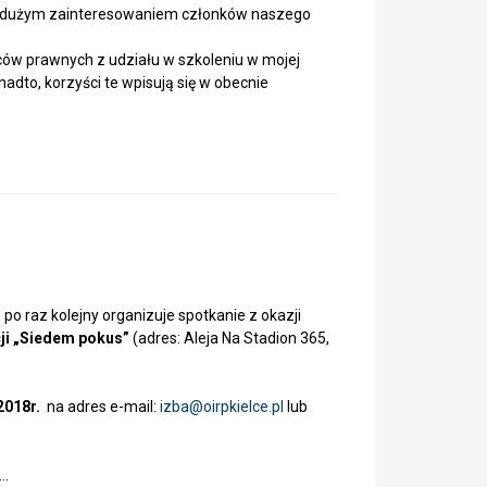
y się dużym zainteresowaniem członków naszego
dców prawnych z udziału w szkoleniu w mojej
dto, korzyści te wpisują się w obecnie
 raz kolejny organizuje spotkanie z okazji
cji „Siedem pokus”
(adres: Aleja Na Stadion 365,
2018r.
na adres e-mail:
izba@
oirpkielce.pl
lub
o…