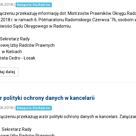
06.2018
|
Kategoria: Dla Radców
ączeniu przekazuję informację dot. Mistrzostw Prawników Okręgu Rad
.2018 r. w ramach 6. Półmaratonu Radomskiego Czerwca ’76, osobom
iwości Sądu Okręgowego w Radomiu.
retarz Rady
owej Izby Radców Prawnych
ielcach
a Cedro - Łosak
aj dalej
 polityki ochrony danych w kancelarii
06.2018
|
Kategoria: Dla Radców
ączeniu przekazuję wzór polityki ochrony danych w kancelarii. Załącz
retarz Rady
owej Izby Radców Prawnych