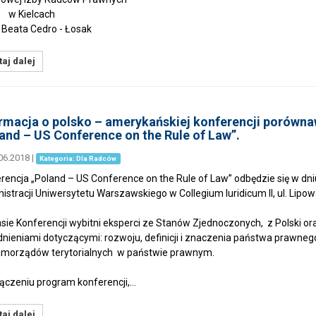
ielcach
eata Cedro - Łosak
aj dalej
rmacja o polsko – amerykańskiej konferencji porówn
and – US Conference on the Rule of Law”.
06.2018
|
Kategoria: Dla Radców
rencja „Poland – US Conference on the Rule of Law” odbędzie się w dn
istracji Uniwersytetu Warszawskiego w Collegium Iuridicum II, ul. Lipo
sie Konferencji wybitni eksperci ze Stanów Zjednoczonych, z Polski o
nieniami dotyczącymi: rozwoju, definicji i znaczenia państwa prawnego
samorządów terytorialnych w państwie prawnym.
ączeniu program konferencji,…
aj dalej