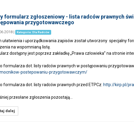
 formularz zgłoszeniowy - lista radców prawnych św
tępowania przygotowawczego
06.2018
|
Kategoria: Dla Radców
 ułatwienia i uporządkowania zapisów został utworzony specjalny for
zenia na wspomnianą listę.
larz dostępny jest poprzez zakładkę „Prawa człowieka” na stronie int
do formularza dot. listy radców prawnych w postępowaniu przygotow
omocnikow-postepowaniu-przygotowawczym/
do formularza dot. listy radców prawnych przed ETPCz:
http://kirp.pl/
niej przesłane zgłoszenia pozostają…
aj dalej