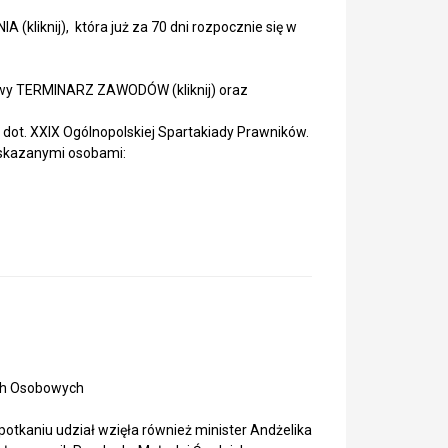
liknij), która już za 70 dni rozpocznie się w
wy TERMINARZ ZAWODÓW (kliknij) oraz
dot. XXIX Ogólnopolskiej Spartakiady Prawników.
wskazanymi osobami:
nych Osobowych
potkaniu udział wzięła również minister Andżelika