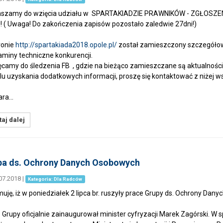
szamy do wzięcia udziału w SPARTAKIADZIE PRAWNIKÓW - ZGŁOSZENIA (k
! ( Uwaga! Do zakończenia zapisów pozostało zaledwie 27dni!)
ronie
http://spartakiada2018.opole.pl/
został zamieszczony szczegóło
aminy techniczne konkurencji.
camy do śledzenia FB , gdzie na bieżąco zamieszczane są aktualności 
u uzyskania dodatkowych informacji, proszę się kontaktować z niżej 
ara…
aj dalej
pa ds. Ochrony Danych Osobowych
07.2018
|
Kategoria: Dla Radców
muję, iż w poniedziałek 2 lipca br. ruszyły prace Grupy ds. Ochrony Da
 Grupy oficjalnie zainaugurował minister cyfryzacji Marek Zagórski. W s