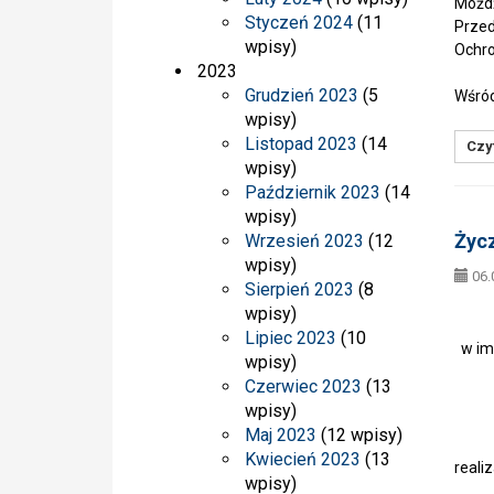
Możdż
Styczeń 2024
(11
Przed
wpisy)
Ochr
2023
Grudzień 2023
(5
Wśród
wpisy)
Listopad 2023
(14
Czyt
wpisy)
Październik 2023
(14
wpisy)
Życ
Wrzesień 2023
(12
wpisy)
06.
Sierpień 2023
(8
Z ok
wpisy)
Lipiec 2023
(10
w imi
wpisy)
Czerwiec 2023
(13
w K
wpisy)
ż
Maj 2023
(12 wpisy)
Kwiecień 2023
(13
reali
wpisy)