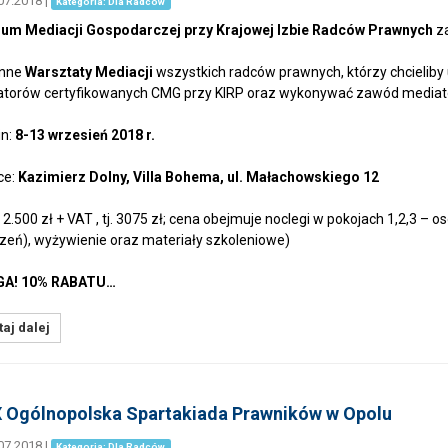
07.2018
|
Kategoria: Dla Radców
um Mediacji Gospodarczej przy Krajowej Izbie Radców Prawnych
za
nne
Warsztaty Mediacji
wszystkich radców prawnych, którzy chcieliby u
torów certyfikowanych CMG przy KIRP oraz wykonywać zawód mediat
n:
8-13 wrzesień 2018 r.
ce:
Kazimierz Dolny, Villa Bohema, ul. Małachowskiego 12
 2.500 zł + VAT , tj. 3075 zł; cena obejmuje noclegi w pokojach 1,2,3 
zeń), wyżywienie oraz materiały szkoleniowe)
A! 10% RABATU…
aj dalej
 Ogólnopolska Spartakiada Prawników w Opolu
07.2018
|
Kategoria: Dla Radców