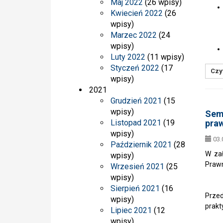
Maj 2022
(26 wpisy)
Kwiecień 2022
(26
wpisy)
Marzec 2022
(24
wpisy)
Luty 2022
(11 wpisy)
Styczeń 2022
(17
Czyt
wpisy)
2021
Grudzień 2021
(15
wpisy)
Semi
Listopad 2021
(19
praw
wpisy)
03.
Październik 2021
(28
W zał
wpisy)
Prawn
Wrzesień 2021
(25
wpisy)
Sierpień 2021
(16
Przed
wpisy)
prakt
Lipiec 2021
(12
wpisy)