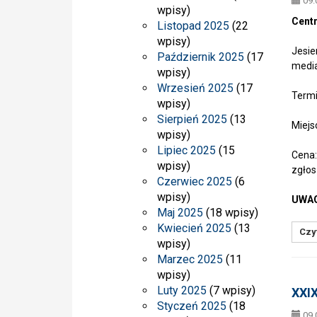
09.
wpisy)
Centr
Listopad 2025
(22
wpisy)
Jesie
Październik 2025
(17
media
wpisy)
Wrzesień 2025
(17
Termi
wpisy)
Sierpień 2025
(13
Miejs
wpisy)
Lipiec 2025
(15
Cena:
wpisy)
zgłos
Czerwiec 2025
(6
wpisy)
UWAG
Maj 2025
(18 wpisy)
Kwiecień 2025
(13
Czyt
wpisy)
Marzec 2025
(11
wpisy)
Luty 2025
(7 wpisy)
XXIX
Styczeń 2025
(18
09.