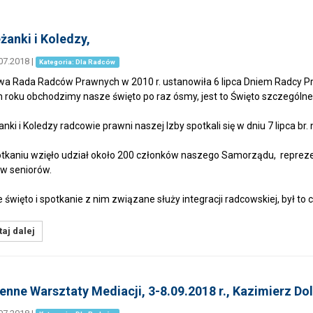
żanki i Koledzy,
07.2018
|
Kategoria: Dla Radców
wa Rada Radców Prawnych w 2010 r. ustanowiła 6 lipca Dniem Radcy P
 roku obchodzimy nasze święto po raz ósmy, jest to Święto szczegól
anki i Koledzy radcowie prawni naszej Izby spotkali się w dniu 7 lipca br
tkaniu wzięło udział około 200 członków naszego Samorządu, reprezen
w seniorów.
 święto i spotkanie z nim związane służy integracji radcowskiej, był to 
aj dalej
enne Warsztaty Mediacji, 3-8.09.2018 r., Kazimierz Do