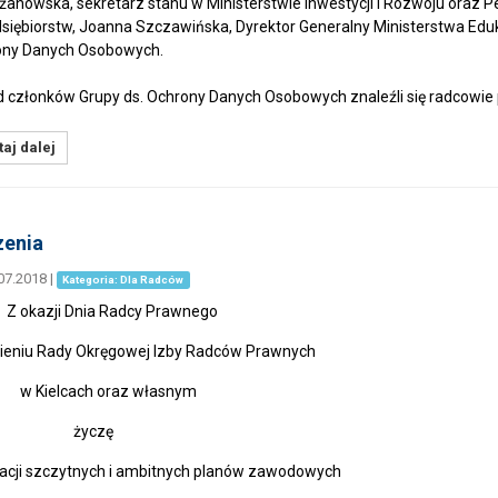
anowska, sekretarz stanu w Ministerstwie Inwestycji i Rozwoju oraz P
siębiorstw, Joanna Szczawińska, Dyrektor Generalny Ministerstwa Eduk
ony Danych Osobowych.
 członków Grupy ds. Ochrony Danych Osobowych znaleźli się radcowie 
aj dalej
zenia
07.2018
|
Kategoria: Dla Radców
azji Dnia Radcy Prawnego
eniu Rady Okręgowej Izby Radców Prawnych
ielcach oraz własnym
yczę
zacji szczytnych i ambitnych planów zawodowych