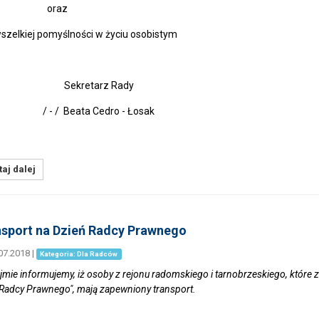
raz
lkiej pomyślności w życiu osobistym
kretarz Rady
 / Beata Cedro - Łosak
aj dalej
sport na Dzień Radcy Prawnego
07.2018
|
Kategoria: Dla Radców
jmie informujemy, iż osoby z rejonu radomskiego i tarnobrzeskiego, które
 Radcy Prawnego", mają zapewniony transport.