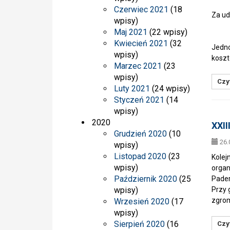
Czerwiec 2021
(18
Za ud
wpisy)
Maj 2021
(22 wpisy)
Kwiecień 2021
(32
Jedno
wpisy)
koszt
Marzec 2021
(23
wpisy)
Czyt
Luty 2021
(24 wpisy)
Styczeń 2021
(14
wpisy)
2020
XXII
Grudzień 2020
(10
26.
wpisy)
Listopad 2020
(23
Kolej
wpisy)
organ
Październik 2020
(25
Pader
wpisy)
Przy 
zgrom
Wrzesień 2020
(17
wpisy)
Sierpień 2020
(16
Czyt