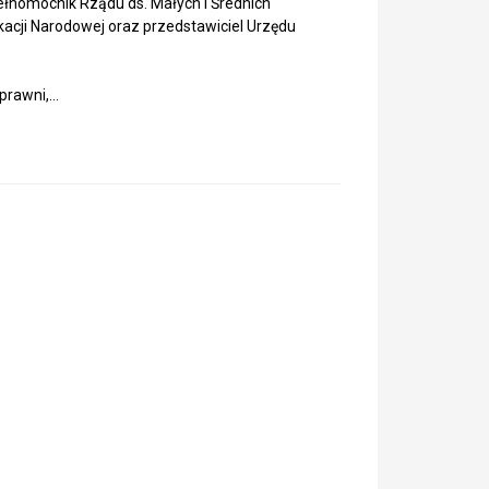
ełnomocnik Rządu ds. Małych i Średnich
acji Narodowej oraz przedstawiciel Urzędu
prawni,…