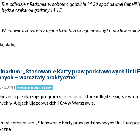
Bus odjedzie z Radomia w sobotę o godzinie 14.30 spod dawnej Cepelii (
będzie czekał od godziny 14.15.
W sprawie transportu z rejonu tarnobrzeskiego prosimy kontaktować się
aj dalej
narium: „Stosowanie Karty praw podstawowych Unii E
nych – warsztaty praktyczne”
07.2018
|
Kategoria: Dla Radców
ączeniu przekazuję program seminarium, które odbędzie się we wtorek 1
ych w Alejach Ujazdowskich 18/4 w Warszawie.
miot seminarium: „Stosowanie Karty praw podstawowych Unii Europejs
yczne”.