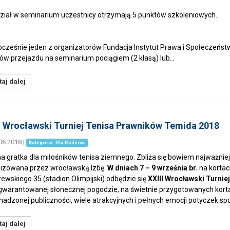
ział w seminarium uczestnicy otrzymają 5 punktów szkoleniowych.
cześnie jeden z organizatorów Fundacja Instytut Prawa i Społeczeństw
ów przejazdu na seminarium pociągiem (2 klasą) lub…
aj dalej
I Wrocławski Turniej Tenisa Prawników Temida 2018
06.2018
|
Kategoria: Dla Radców
na gratka dla miłośników tenisa ziemnego. Zbliża się bowiem najważn
izowana przez wrocławską Izbę.
W dniach 7 – 9 września br.
na kortach
ewskiego 35 (stadion Olimpijski) odbędzie się
XXIII Wrocławski Turni
gwarantowanej słonecznej pogodzie, na świetnie przygotowanych kortac
adzonej publiczności, wiele atrakcyjnych i pełnych emocji potyczek s
aj dalej