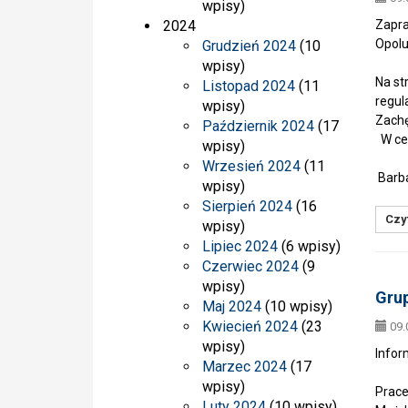
wpisy)
2024
Zapra
Opolu
Grudzień 2024
(10
wpisy)
Na st
Listopad 2024
(11
regul
wpisy)
Zachę
Październik 2024
(17
W cel
wpisy)
Wrzesień 2024
(11
Barb
wpisy)
Sierpień 2024
(16
Czyt
wpisy)
Lipiec 2024
(6 wpisy)
Czerwiec 2024
(9
wpisy)
Gru
Maj 2024
(10 wpisy)
Kwiecień 2024
(23
09.
wpisy)
Infor
Marzec 2024
(17
wpisy)
Prace
Luty 2024
(10 wpisy)