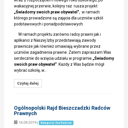
wraz z rozpoczęciem nowego roku szkolnego, po
wakacyjnej przerwie, kolejny raz rusza projekt
„Świadomy swoich praw obywatel”
, w ramach
którego prowadzone są zajęcia dla uczniów szkół
podstawowych i ponadpodstawowych.
W ramach projektu zarówno radcy prawni jak i
aplikanci z Naszej Izby przedstawiają zawody
prawnicze jak również omawiają wybrane przez
uczniów zagadnienia prawne. Zatem zapraszam Was
serdecznie do wzięcia udziału w programie
„Świadomy
swoich praw obywatel”
. Każdy z Was będzie mógł
wybrać szkołę, w…
Czytaj dalej
Ogólnopolski Rajd Bieszczadzki Radców
Prawnych
16.09.2019
|
Kategoria: Dla Radców