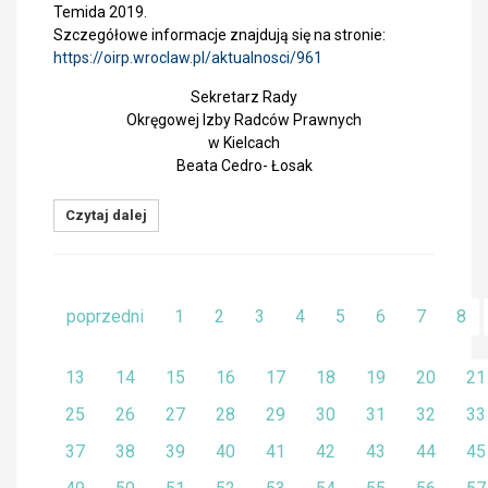
Temida 2019.
Szczegółowe informacje znajdują się na stronie:
https://oirp.wroclaw.pl/aktualnosci/961
Sekretarz Rady
Okręgowej Izby Radców Prawnych
w Kielcach
Beata Cedro- Łosak
Czytaj dalej
poprzedni
1
2
3
4
5
6
7
8
13
14
15
16
17
18
19
20
21
25
26
27
28
29
30
31
32
33
37
38
39
40
41
42
43
44
45