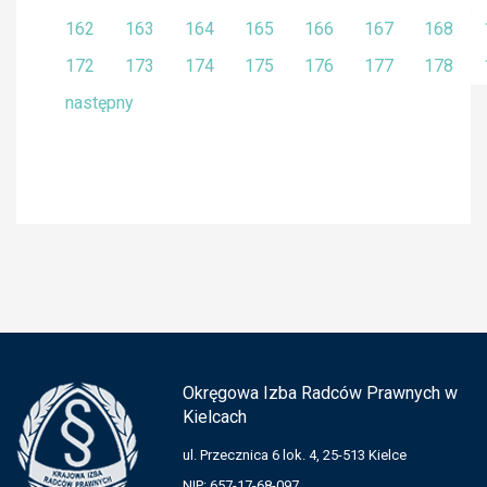
162
163
164
165
166
167
168
172
173
174
175
176
177
178
następny
Okręgowa Izba Radców Prawnych w
Kielcach
ul. Przecznica 6 lok. 4, 25-513 Kielce
NIP: 657-17-68-097