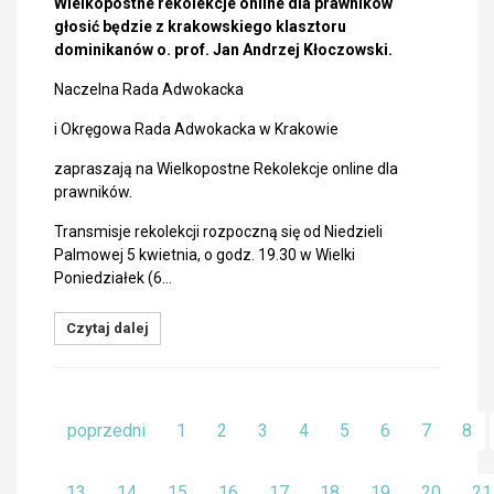
Wielkopostne rekolekcje online dla prawników
głosić będzie z krakowskiego klasztoru
dominikanów o. prof. Jan Andrzej Kłoczowski.
Naczelna Rada Adwokacka
i Okręgowa Rada Adwokacka w Krakowie
zapraszają na Wielkopostne Rekolekcje online dla
prawników.
Transmisje rekolekcji rozpoczną się od Niedzieli
Palmowej 5 kwietnia, o godz. 19.30 w Wielki
Poniedziałek (6…
Czytaj dalej
poprzedni
1
2
3
4
5
6
7
8
13
14
15
16
17
18
19
20
21