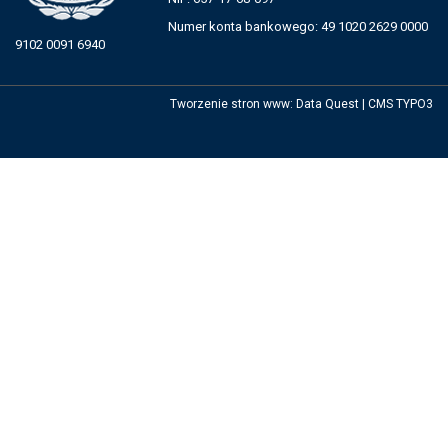
Numer konta bankowego: 49 1020 2629 0000
9102 0091 6940
Tworzenie stron www
:
Data Quest
|
CMS TYPO3