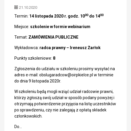
21.10.2020
00
00
Termin:
14 listopada 2020 r. godz. 10
do 14
Miejsce:
szkolenie w formie webinarium
Temat:
ZAMÓWIENIA PUBLICZNE
Wykładowca:
radca prawny – Ireneusz Żarłok
Punkty szkoleniowe:
8
Zgłoszenia do udziału w szkoleniu prosimy wysyłać na
adres e-mail: obslugaradcow@oirpkielce.pl w terminie
do dnia 9 listopada 2020r.
W szkoleniu będą mogli wziąć udział radcowie prawni,
którzy zgłoszą swój udział w sposób podany powyżej i
otrzymają potwierdzenie przyjęcia na listę uczestników
po sprawdzeniu, czy nie zalegają z opłatą składek
członkowskich.
Do…