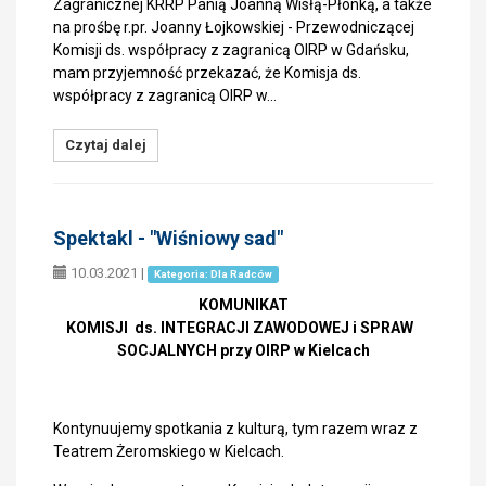
Zagranicznej KRRP Panią Joanną Wisłą-Płonką, a także
na prośbę r.pr. Joanny Łojkowskiej - Przewodniczącej
Komisji ds. współpracy z zagranicą OIRP w Gdańsku,
mam przyjemność przekazać, że Komisja ds.
współpracy z zagranicą OIRP w…
Czytaj dalej
Spektakl - "Wiśniowy sad"
10.03.2021
|
Kategoria: Dla Radców
KOMUNIKAT
KOMISJI ds. INTEGRACJI ZAWODOWEJ i SPRAW
SOCJALNYCH przy OIRP w Kielcach
Kontynuujemy spotkania z kulturą, tym razem wraz z
Teatrem Żeromskiego w Kielcach.