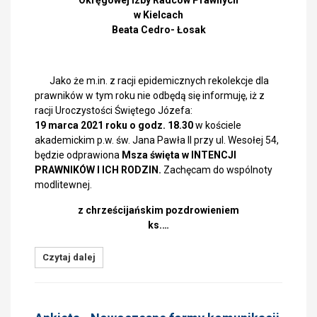
Okręgowej Izby Radców Prawnych
w Kielcach
Beata Cedro- Łosak
Jako że m.in. z racji epidemicznych rekolekcje dla
prawników w tym roku nie odbędą się informuję, iż z
racji Uroczystości Świętego Józefa:
19 marca 2021 roku o godz. 18.30
w kościele
akademickim p.w. św. Jana Pawła II przy ul. Wesołej 54,
będzie odprawiona
Msza święta w INTENCJI
PRAWNIKÓW I ICH RODZIN.
Zachęcam do wspólnoty
modlitewnej.
z chrześcijańskim pozdrowieniem
ks.…
Czytaj dalej