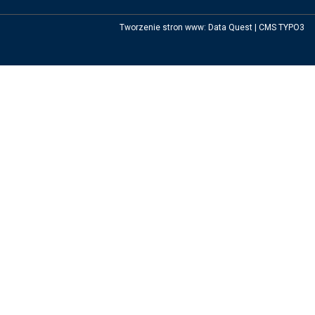
Tworzenie stron www
:
Data Quest
|
CMS TYPO3