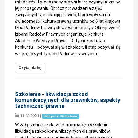
młodzieży dlatego radcy prawni biorą czynny udział w
jej propagowaniu. Oprócz prowadzenia zajęć
związanych z edukacją prawną, która wpływa na
świadomość i kulturę prawną uczniów od 6 lat Krajowa
Izba Radców Prawnych we współpracy z Okręgowymi
Izbami Radców Prawnych organizuje Konkurs -
Akademię Wiedzy o Prawie. Dotychczas I etap
konkursu – odbywał się w szkołach, II etap odbywał się
w Okręgowych Izbach Radców Prawnych i…
Czytaj dalej
Szkolenie - likwidacja szkód
komunikacyjnych dla prawników, aspekty
techniczno-prawne
11.03.2021
|
Kategoria: Dla Radców
W załączeniu przekazuję informację o szkoleniu -
likwidacja szkód komunikacyjnych dla prawników,
aspekty techniczno-prawne, które odbędzie się 27