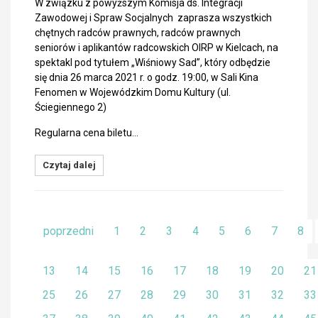
W związku z powyższym Komisja ds. Integracji
Zawodowej i Spraw Socjalnych zaprasza wszystkich
chętnych radców prawnych, radców prawnych
seniorów i aplikantów radcowskich OIRP w Kielcach, na
spektakl pod tytułem „Wiśniowy Sad”, który odbędzie
się dnia 26 marca 2021 r. o godz. 19:00, w Sali Kina
Fenomen w Wojewódzkim Domu Kultury (ul.
Ściegiennego 2)
Regularna cena biletu…
Czytaj dalej
poprzedni
1
2
3
4
5
6
7
8
13
14
15
16
17
18
19
20
21
25
26
27
28
29
30
31
32
33