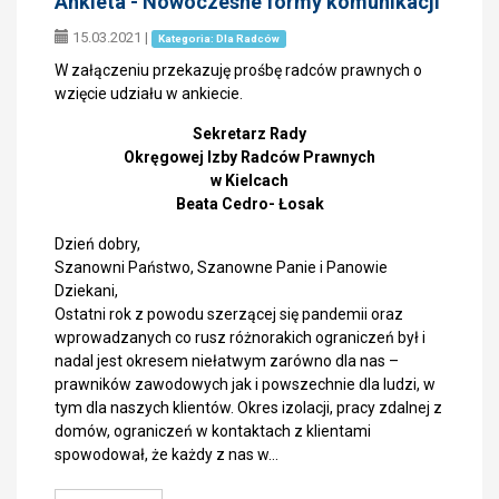
Ankieta - Nowoczesne formy komunikacji
15.03.2021
|
Kategoria: Dla Radców
W załączeniu przekazuję prośbę radców prawnych o
wzięcie udziału w ankiecie.
Sekretarz Rady
Okręgowej Izby Radców Prawnych
w Kielcach
Beata Cedro- Łosak
Dzień dobry,
Szanowni Państwo, Szanowne Panie i Panowie
Dziekani,
Ostatni rok z powodu szerzącej się pandemii oraz
wprowadzanych co rusz różnorakich ograniczeń był i
nadal jest okresem niełatwym zarówno dla nas –
prawników zawodowych jak i powszechnie dla ludzi, w
tym dla naszych klientów. Okres izolacji, pracy zdalnej z
domów, ograniczeń w kontaktach z klientami
spowodował, że każdy z nas w…